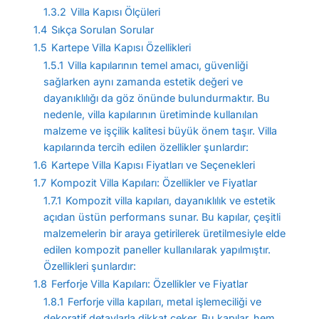
1.3.2
Villa Kapısı Ölçüleri
1.4
Sıkça Sorulan Sorular
1.5
Kartepe Villa Kapısı Özellikleri
1.5.1
Villa kapılarının temel amacı, güvenliği
sağlarken aynı zamanda estetik değeri ve
dayanıklılığı da göz önünde bulundurmaktır. Bu
nedenle, villa kapılarının üretiminde kullanılan
malzeme ve işçilik kalitesi büyük önem taşır. Villa
kapılarında tercih edilen özellikler şunlardır:
1.6
Kartepe Villa Kapısı Fiyatları ve Seçenekleri
1.7
Kompozit Villa Kapıları: Özellikler ve Fiyatlar
1.7.1
Kompozit villa kapıları, dayanıklılık ve estetik
açıdan üstün performans sunar. Bu kapılar, çeşitli
malzemelerin bir araya getirilerek üretilmesiyle elde
edilen kompozit paneller kullanılarak yapılmıştır.
Özellikleri şunlardır:
1.8
Ferforje Villa Kapıları: Özellikler ve Fiyatlar
1.8.1
Ferforje villa kapıları, metal işlemeciliği ve
dekoratif detaylarla dikkat çeker. Bu kapılar, hem