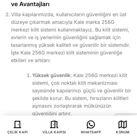
ve Avantajları
Villa kapılarımızda, kullanıcıların güvenliğini en üst
düzeye çıkarmak amacıyla Kale marka 256G
merkezi kilit sistemi kullanmaktayız. Bu kilit sistemi,
evlerin ve iş yerlerinin güvenliğini sağlamak için
tasarlanmış yüksek kaliteli ve güvenilir bir sistemdir.
İşte Kale 256G merkezi kilit sisteminin güvenliğe
etkileri ve artıları:
Yüksek güvenlik
: Kale 256G merkezi kilit
sistemi, çok noktalı kilit mekanizması
sayesinde kapılarınızı güçlü ve güvenilir bir
şekilde korur. Bu sistem, hırsızların kilitleri
aşmasını zorlaştırarak mülkünüzün
güvenliğini artırır.
Kırılma direnci
: Kale 256G, özel olarak
tasarlanmış kilit silindirleri ve çelik
ÇELIK KAPI
VILLA KAPISI
WHATSAPP
KONUM