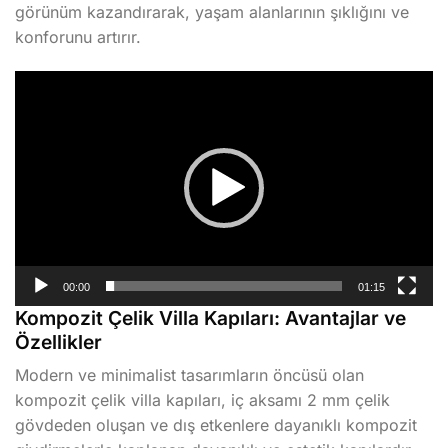
görünüm kazandırarak, yaşam alanlarının şıklığını ve
konforunu artırır.
Video
oynatıcı
00:00
01:15
Kompozit Çelik Villa Kapıları: Avantajlar ve
Özellikler
Modern ve minimalist tasarımların öncüsü olan
kompozit çelik villa kapıları, iç aksamı 2 mm çelik
gövdeden oluşan ve dış etkenlere dayanıklı kompozit