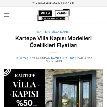
İçeriğe
7/24 WHATSAPP +90 542 338 09 42
atla
KARTEPE VILLA KAPISI
Kartepe Villa Kapısı Modelleri
Özellikleri Fiyatları
UFUK TAŞLI
TARAFINDAN
HAZIRAN 12, 2024
TARIHINDE
YAYINLANDI