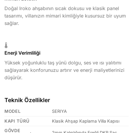
Doğal Iroko ahşabının sıcak dokusu ve klasik panel
tasarımı, villanızın mimari kimliğiyle kusursuz bir uyum
sağlar.
🌡️
Enerji Verimliliği
Yüksek yoğunluklu taş yünü dolgu, ses ve ısı yalıtımı
sağlayarak konforunuzu artırır ve enerji maliyetlerinizi
düşürür.
Teknik Özellikler
MODEL
SERIYA
KAPI TÜRÜ
Klasik Ahşap Kaplama Villa Kapısı
GÖVDE
2mm Kalınlığında Ereğli DKP Sac