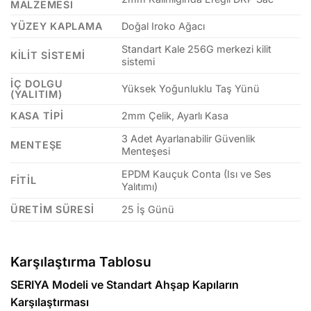
MALZEMESI
YÜZEY KAPLAMA
Doğal Iroko Ağacı
Standart Kale 256G merkezi kilit
KILIT SISTEMI
sistemi
İÇ DOLGU
Yüksek Yoğunluklu Taş Yünü
(YALITIM)
KASA TIPI
2mm Çelik, Ayarlı Kasa
3 Adet Ayarlanabilir Güvenlik
MENTEŞE
Menteşesi
EPDM Kauçuk Conta (Isı ve Ses
FITIL
Yalıtımı)
ÜRETIM SÜRESI
25 İş Günü
Karşılaştırma Tablosu
SERIYA Modeli ve Standart Ahşap Kapıların
Karşılaştırması