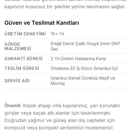
kapınızın kusursuz bir şekilde yerine takılmasını sağlar.
Güven ve Teslimat Kanıtları
ÜRETIM DENEYIMI
15+ Yıl
Ereğli Demir Çelik Onaylı 2mm DKP
GÖVDE
MALZEMESI
Sac
GARANTI SÜRESI
2 Yıl Üretim Hatalarına Karşı
TESLIM SÜRESI
Ortalama 25 İş Günü (İstanbul İçi)
İstanbul Geneli Ücretsiz Keşif ve
SERVIS AĞI
Montaj
Önemli:
Klasik ahşap villa kapılarımız, yarı korunaklı
girişler veya saçak altı alanlar için tasarlanmıştır.
Doğrudan yağmur ve güneş alan dış cepheler için
kompozit veya kompakt serilerimizi incelemenizi