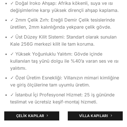
✓
Doğal Iroko Ahşap: Afrika kökenli, suya ve ısı
değişimlerine karşı yüksek dirençli ahşap kaplama.
✓
2mm Çelik Zırh: Ereğli Demir Çelik tesislerinde
üretilen, 2mm kalınlığında yekpare çelik gövde.
✓
Üst Düzey Kilit Sistemi: Standart olarak sunulan
Kale 256G merkezi kilit ile tam koruma.
✓
Yüksek Yoğunluklu Yalıtım: Gövde içinde
kullanılan taş yünü dolgu ile %40’a varan ses ve ısı
yalıtımı.
✓
Özel Üretim Esnekliği: Villanızın mimari kimliğine
ve giriş ölçülerine tam uyumlu üretim.
✓
İstanbul İçi Profesyonel Hizmet: 25 iş gününde
teslimat ve ücretsiz keşif-montaj hizmeti.
ÇELIK KAPILAR
VILLA KAPILARI