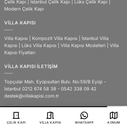
Çelik Kapı
|
İstanbul Çelik Kapı
|
Lüks Çelik Kapı
|
Modern Çelik Kapı
VILLA KAPISI
Villa Kapısı
|
Kompozit Villa Kapısı
|
İstanbul Villa
Kapısı
|
Lüks Villa Kapısı
|
Villa Kapısı Modelleri
|
Villa
Kapısı Fiyatları
VILLA KAPISI İLETIŞIM
Topçular Mah. Eyüpsultan Bulv. No:59/B Eyüp -
İstanbul 0212 674 58 39 - 0542 338 09 42
destek@villakapisi.com.tr
ÇELIK KAPI
VILLA KAPISI
WHATSAPP
KONUM
REFUND RETURNS
ÇEREZ POLITIKASI
GIZLILIK POLITIKASI