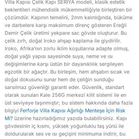
Villa Kapısı Çelik Kapı SERIYA modeli, klasik estetik
beklentileri mühendislik mükemmelliğiyle birleştiren bir
çözümdür. Kapının temelini, 2mm kalınlığında, büküme
ve darbelere karşı maksimum direnç gösteren Ereğli
Demir Çelik üretimi yekpare sac gövde oluşturur. Bu
çelik zırh, doğal Iroko ahşap kaplama ile giydirilir.
Iroko, Afrika’nın zorlu iklim koşullarına adapte olmuş,
doğal yağlı yapısı sayesinde suya, neme ve ısı
değişimlerine karşı üstün bir dayanıklılık sergileyen
egzotik bir ağaçtır. Bu birleşim, hem ahşabın sıcak ve
doğal dokusunu sunar hem de çeliğin sunduğu
sarsılmaz güvenliği garanti eder. Güvenlik, standart
olarak sunulan Kale 256G merkezi kilit sistemi ile en
üst seviyeye taşınmıştır; bu sistem hakkında daha fazla
bilgiyi
Ferforje Villa Kapısı Ağırlığı Menteşe İçin Risk
Mi?
üzerine hazırladığımız yazıda bulabilirsiniz. Kapı
gövdesinin iç kısmı, yüksek yoğunluklu taş yünü ile
doldurularak ses ve ısı geçişini minimuma indirir, bu