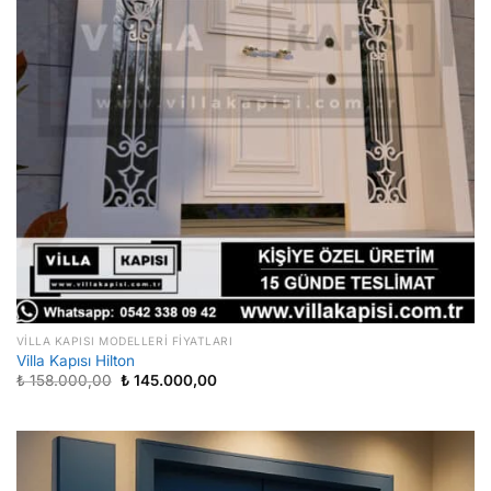
VILLA KAPISI MODELLERI FIYATLARI
Villa Kapısı Hilton
Orijinal
Şu
₺
158.000,00
₺
145.000,00
fiyat:
andaki
₺ 158.000,00.
fiyat:
₺ 145.000,00.