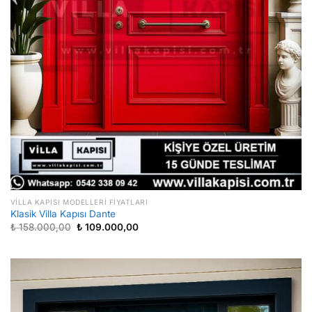
VILLA KAPISI MODELLERI FIYATLARI
Klasik Villa Kapısı Dante
Orijinal
Şu
₺
158.000,00
₺
109.000,00
fiyat:
andaki
₺ 158.000,00.
fiyat:
₺ 109.000,00.