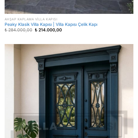
AHŞAP KAPLAMA VILLA KAPISI
Peaky Klasik Villa Kapısı | Villa Kapısı Çelik Kapı
Orijinal
Şu
₺
284.000,00
₺
214.000,00
fiyat:
andaki
₺ 284.000,00.
fiyat:
₺ 214.000,00.