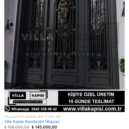
VILLA KAPISI MODELLERI FIYATLARI
Villa Kapısı Konstantin (Kopya)
Orijinal
Şu
₺
158.000,00
₺
145.000,00