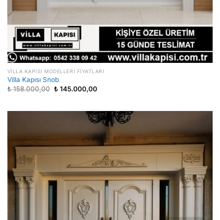
VILLA KAPISI MODELLERI FIYATLARI
Villa Kapısı Snob
Orijinal
Şu
₺
158.000,00
₺
145.000,00
fiyat:
andaki
₺ 158.000,00.
fiyat:
₺ 145.000,00.