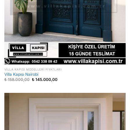
VILLA KAPISI MODELLERI FIYATLARI
Villa Kapısı Nairobi
Orijinal
Şu
₺
158.000,00
₺
145.000,00
fiyat:
andaki
₺ 158.000,00.
fiyat:
₺ 145.000,00.