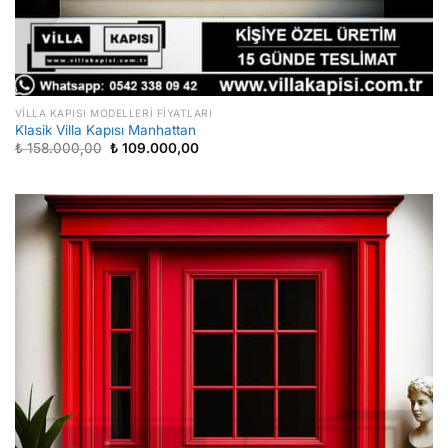
VILLA KAPISI MODELLERI FIYATLARI
Klasik Villa Kapısı Manhattan
Orijinal
Şu
₺
158.000,00
₺
109.000,00
fiyat:
andaki
₺ 158.000,00.
fiyat:
₺ 109.000,00.