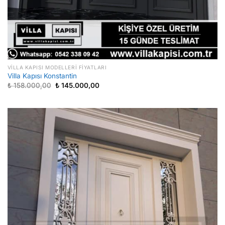
VILLA KAPISI MODELLERI FIYATLARI
Villa Kapısı Konstantin
Orijinal
Şu
₺
158.000,00
₺
145.000,00
fiyat:
andaki
₺ 158.000,00.
fiyat:
₺ 145.000,00.