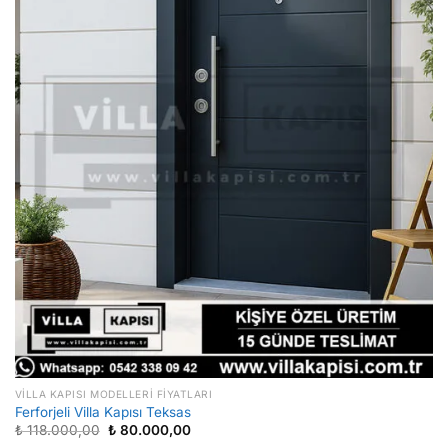
VILLA KAPISI MODELLERI FIYATLARI
Ferforjeli Villa Kapısı Teksas
Orijinal
Şu
₺
118.000,00
₺
80.000,00
fiyat:
andaki