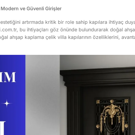
 Modern ve Güvenli Girişler
 estetiğini artırmada kritik bir role sahip kapılara ihtiyaç du
.com.tr, bu ihtiyaçları göz önünde bulundurarak doğal ahşap 
l ahşap kaplama çelik villa kapılarının özelliklerini, avanta