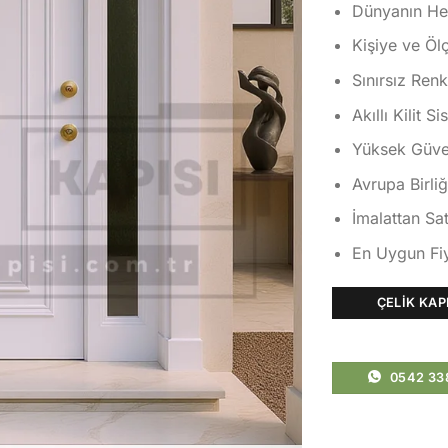
Dünyanın Her
Kişiye ve Öl
Sınırsız Ren
Akıllı Kilit S
Yüksek Güvenl
Avrupa Birliğ
İmalattan Sat
En Uygun Fiy
ÇELIK KAP
0542 33