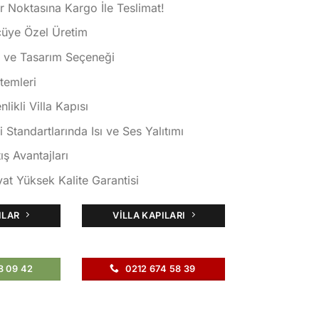
 Noktasına Kargo İle Teslimat!
çüye Özel Üretim
k ve Tasarım Seçeneği
istemleri
ikli Villa Kapısı
i Standartlarında Isı ve Ses Yalıtımı
ış Avantajları
at Yüksek Kalite Garantisi
ILAR
VILLA KAPILARI
8 09 42
0212 674 58 39