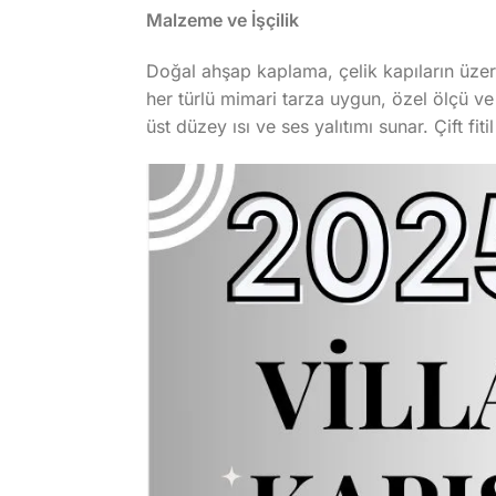
Malzeme ve İşçilik
Doğal ahşap kaplama, çelik kapıların üzeri
her türlü mimari tarza uygun, özel ölçü ve 
üst düzey ısı ve ses yalıtımı sunar. Çift fi