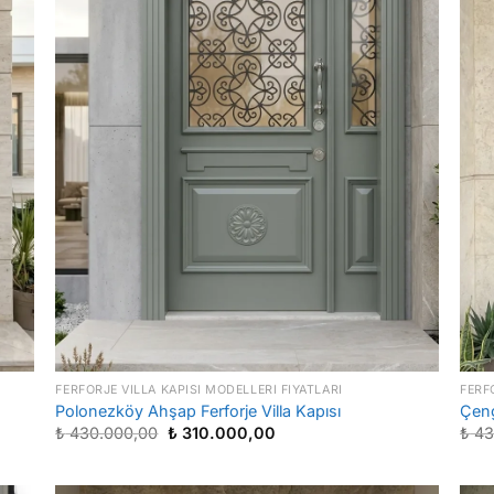
FERFORJE VILLA KAPISI MODELLERI FIYATLARI
FERF
Polonezköy Ahşap Ferforje Villa Kapısı
Çeng
Orijinal
Şu
₺
430.000,00
₺
310.000,00
₺
43
fiyat:
andaki
₺ 430.000,00.
fiyat:
₺ 310.000,00.