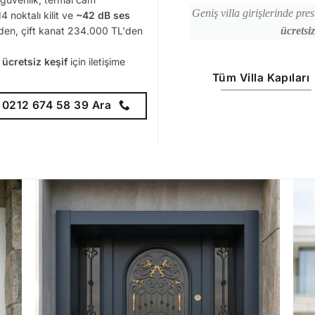
Geniş villa girişlerinde pres
4 noktalı kilit ve
~42 dB ses
den, çift kanat 234.000 TL'den
ücretsi
e
ücretsiz keşif
için iletişime
Tüm Villa Kapıları
0212 674 58 39 Ara