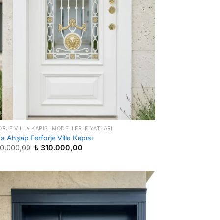
ORJE VILLA KAPISI MODELLERI FIYATLARI
os Ahşap Ferforje Villa Kapısı
Orijinal
Şu
0.000,00
₺
310.000,00
fiyat:
andaki
₺ 430.000,00.
fiyat:
₺ 310.000,00.