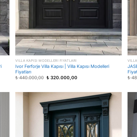
VILLA KAPISI MODELLERI FIYATLARI
VILL
i
Ivor Ferforje Villa Kapısı | Villa Kapısı Modelleri
JASE
Fiyatları
Fiyat
Orijinal
Şu
₺
440.000,00
₺
320.000,00
₺
48
fiyat:
andaki
₺ 440.000,00.
fiyat:
₺ 320.000,00.