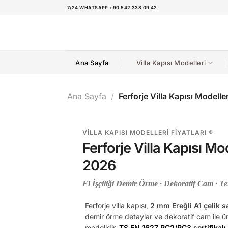
İçeriğe
7/24 WHATSAPP +90 542 338 09 42
atla
Ana Sayfa
Villa Kapısı Modelleri
Ana Sayfa
/
Ferforje Villa Kapısı Modelleri
VILLA KAPISI MODELLERI FIYATLARI ®
Ferforje Villa Kapısı Mod
2026
El İşçiliği Demir Örme · Dekoratif Cam · Te
Ferforje villa kapısı,
2 mm Ereğli A1 çelik s
demir örme detaylar ve dekoratif cam ile üret
modelidir.
TS EN 1627 RC2/RC3 sertifikalı