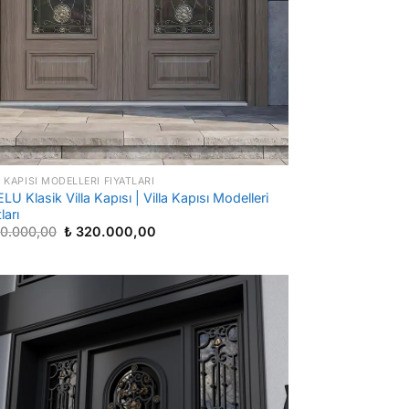
A KAPISI MODELLERI FIYATLARI
LU Klasik Villa Kapısı | Villa Kapısı Modelleri
ları
Orijinal
Şu
0.000,00
₺
320.000,00
fiyat:
andaki
₺ 480.000,00.
fiyat:
₺ 320.000,00.