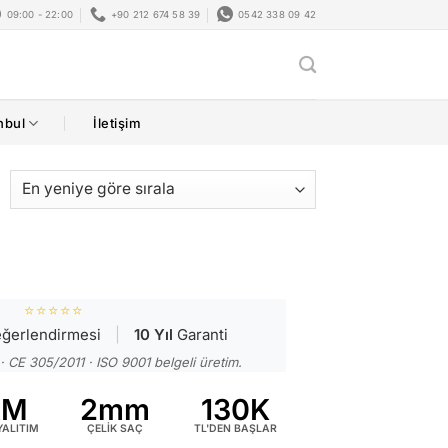
09:00 - 22:00
+90 212 674 58 39
0542 338 09 42
nbul
İletişim
⭐⭐⭐⭐⭐
ğerlendirmesi
|
10 Yıl
Garanti
CE 305/2011 · ISO 9001 belgeli üretim.
AM
2mm
130K
ALITIM
ÇELİK SAÇ
TL'DEN BAŞLAR