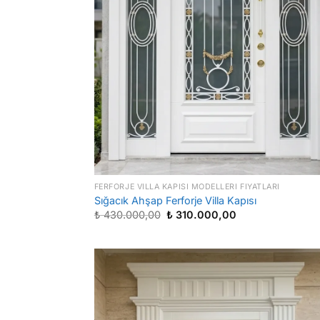
FERFORJE VILLA KAPISI MODELLERI FIYATLARI
Sığacık Ahşap Ferforje Villa Kapısı
Orijinal
Şu
₺
430.000,00
₺
310.000,00
fiyat:
andaki
₺ 430.000,00.
fiyat:
₺ 310.000,00.