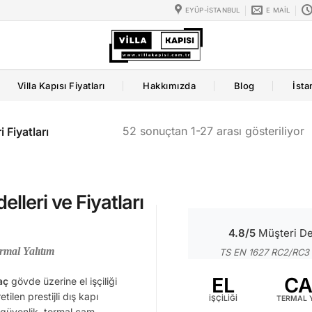
EYÜP-İSTANBUL
E MAIL
Villa Kapısı Fiyatları
Hakkımızda
Blog
İsta
52 sonuçtan 1-27 arası gösteriliyor
 Fiyatları
elleri ve Fiyatları
4.8/5
Müşteri De
rmal Yalıtım
TS EN 1627 RC2/RC3 · 
EL
C
aç
gövde üzerine el işçiliği
ilen prestijli dış kapı
İŞÇİLİĞİ
TERMAL Y
güvenlik, termal cam