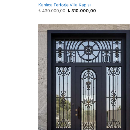
Kanlıca Ferforje Villa Kapısı
Orijinal
Şu
₺
430.000,00
₺
310.000,00
fiyat:
andaki
₺ 430.000,00.
fiyat:
₺ 310.000,00.