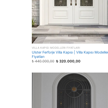
VILLA KAPISI MODELLERI FIYATLARI
Ulster Ferforje Villa Kapısı | Villa Kapısı Modeller
Fiyatları
Orijinal
Şu
₺
440.000,00
₺
320.000,00
fiyat:
andaki
₺ 440.000,00.
fiyat:
₺ 320.000,00.