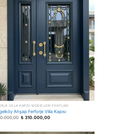
ORJE VILLA KAPISI MODELLERI FIYATLARI
elköy Ahşap Ferforje Villa Kapısı
Orijinal
Şu
0.000,00
₺
310.000,00
fiyat:
andaki
₺ 430.000,00.
fiyat:
₺ 310.000,00.