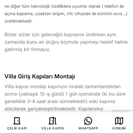
ve diğer tüm teknolojik özelliklere uyumlu olarak ( telefon ile
açma kapama, uzaktan erişim, nfc cihazları ile kontrol vsvs…)
üretilmektedir.
Bizler sizler için geleceğin kapılarını üretirken aynı
zamanda bunu en doğru biçimde yapmayı hedef haline
getirmiş bir firmayız.
Villa Giriş Kapıları Montajı
Villa kapısı montajı kapınızın imalatı tamamlandıktan
sonra (yaklaşık 15 iş günü) 1 gün içerisinde (ki bu süre
genellikle 3-4 saat arası sürmektedir) eski kapınız
sökülerek gerçekleştirilmektedir. Kapılarımız
takılacakları alanın ölçüsüne özel üretim
yapıldıklarından kenarlarda bir doldurma işlemine
ÇELIK KAPI
VILLA KAPISI
WHATSAPP
KONUM
ihtiyaç duymamaktadır.