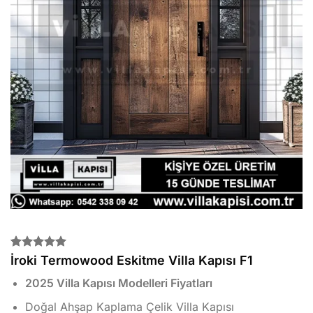
2
müşteri
İroki Termowood Eskitme Villa Kapısı F1
puanına
dayanarak
2025 Villa Kapısı Modelleri Fiyatları
5 üzerinden
5.00
puan
Doğal Ahşap Kaplama Çelik Villa Kapısı