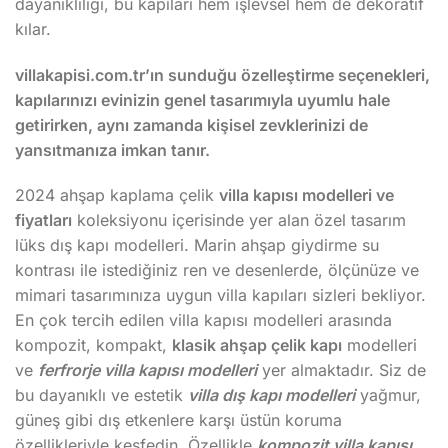
dayanıklılığı, bu kapıları hem işlevsel hem de dekoratif
kılar.
villakapisi.com.tr’ın sunduğu özelleştirme seçenekleri,
kapılarınızı evinizin genel tasarımıyla uyumlu hale
getirirken, aynı zamanda kişisel zevklerinizi de
yansıtmanıza imkan tanır.
2024 ahşap kaplama çelik
villa kapısı modelleri ve
fiyatları
koleksiyonu içerisinde yer alan özel tasarım
lüks dış kapı modelleri. Marin ahşap giydirme su
kontrası ile istediğiniz ren ve desenlerde, ölçünüze ve
mimari tasarımınıza uygun villa kapıları sizleri bekliyor.
En çok tercih edilen villa kapısı modelleri arasında
kompozit, kompakt,
klasik ahşap çelik kapı
modelleri
ve
ferfrorje villa kapısı modelleri
yer almaktadır. Siz de
bu dayanıklı ve estetik
villa dış kapı modelleri
yağmur,
güneş gibi dış etkenlere karşı üstün koruma
özellikleriyle keşfedin. Özellikle
kompozit villa kapısı