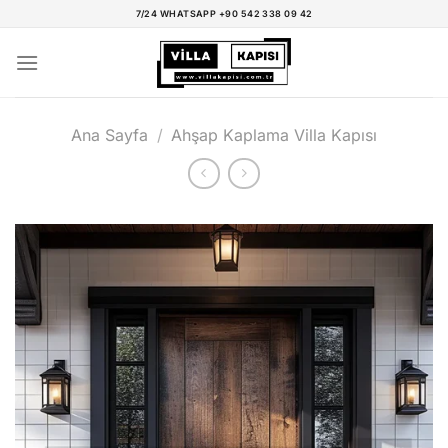
İçeriğe
7/24 WHATSAPP +90 542 338 09 42
atla
Ana Sayfa
/
Ahşap Kaplama Villa Kapısı