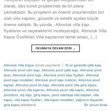
olarak, lüks konut projelerinde de ön plana
çıkmaktadır. Bu projelerin en önemli unsurlarından biri
olan villa kapıları, güvenlik ve estetik açıdan büyük
öneme sahiptir. Bu yazıda , Altınoluk villa kapı
fiyatlarını ve seçeneklerini inceleyeceğiz. Altınoluk Villa
Kapısı Özellikleri Villa kapılarının temel amacı, […]
OKUMAYA DEVAM EDIN
→
Altınoluk Villa Kapısı
içinde yayınlandı
|
10 yıl garantilli çelik kapı
,
Altınoluk pivot cam kapı
,
Altınoluk pivot çelik kapı
,
Altınoluk pivot
door
,
Altınoluk pivot kapı
,
Altınoluk pivot kapı fiyatları
,
Altınoluk
pivot kapı modelleri
,
Altınoluk pivot kapı üreticisi
,
Altınoluk pivot
kapılar
,
Altınoluk pivot ön kapı
,
Altınoluk pivot villa giriş kapısı
,
Altınoluk pivot villa kapıcısı
,
Altınoluk pivot villa kapısı
,
Altınoluk
pivotdoor
,
dış kapı
,
giriş kapısı
,
pivot menteşe villa kapıları
,
villa
kapısı
,
villa kapısı fiyatları
,
villa kapısı modelleri
,
yağmura dayanıklı
giriş kapısı
etiketlendi
Bir yorum bırak