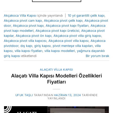
Akçakoca Villa Kapısı
içinde yayınlandı
|
10 yıl garantilli çelik kapı
,
Akçakoca pivot cam kapı
,
Akçakoca pivot çelik kapı
,
Akçakoca pivot
door
,
Akçakoca pivot kapı
,
Akçakoca pivot kapı fiyatları
,
Akçakoca
pivot kapı modelleri
,
Akçakoca pivot kapı üreticisi
,
Akçakoca pivot
kapılar
,
Akçakoca pivot ön kapı
,
Akçakoca pivot villa giriş kapısı
,
Akçakoca pivot villa kapıcısı
,
Akçakoca pivot villa kapısı
,
Akçakoca
pivotdoor
,
dış kapı
,
giriş kapısı
,
pivot menteşe villa kapıları
,
villa
kapısı
,
villa kapısı fiyatları
,
villa kapısı modelleri
,
yağmura dayanıklı
giriş kapısı
etiketlendi
Bir yorum bırak
ALAÇATI VILLA KAPISI
Alaçatı Villa Kapısı Modelleri Özellikleri
Fiyatları
UFUK TAŞLI
TARAFINDAN
HAZIRAN 13, 2024
TARIHINDE
YAYINLANDI