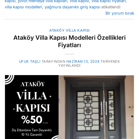
kapısı
,
pivot menteşe villa kapıları
,
villa kapısı
,
villa kapısı fiyatları
,
villa kapısı modelleri
,
yağmura dayanıklı giriş kapısı
etiketlendi
Bir yorum bırak
ATAKÖY VILLA KAPISI
Ataköy Villa Kapısı Modelleri Özellikleri
Fiyatları
UFUK TAŞLI
TARAFINDAN
HAZIRAN 13, 2024
TARIHINDE
YAYINLANDI