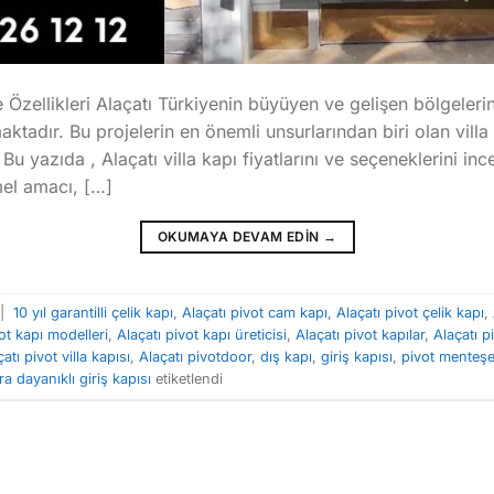
ve Özellikleri Alaçatı Türkiyenin büyüyen ve gelişen bölgeleri
ktadır. Bu projelerin en önemli unsurlarından biri olan villa 
u yazıda , Alaçatı villa kapı fiyatlarını ve seçeneklerini ince
emel amacı, […]
OKUMAYA DEVAM EDIN
→
|
10 yıl garantilli çelik kapı
,
Alaçatı pivot cam kapı
,
Alaçatı pivot çelik kapı
,
ot kapı modelleri
,
Alaçatı pivot kapı üreticisi
,
Alaçatı pivot kapılar
,
Alaçatı p
atı pivot villa kapısı
,
Alaçatı pivotdoor
,
dış kapı
,
giriş kapısı
,
pivot menteşe 
 dayanıklı giriş kapısı
etiketlendi