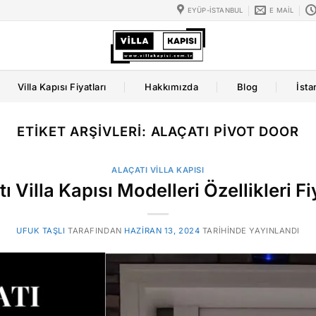
EYÜP-İSTANBUL
E MAIL
Villa Kapısı Fiyatları
Hakkımızda
Blog
İsta
ETIKET ARŞIVLERI:
ALAÇATI PIVOT DOOR
ALAÇATI VILLA KAPISI
ı Villa Kapısı Modelleri Özellikleri Fi
UFUK TAŞLI
TARAFINDAN
HAZIRAN 13, 2024
TARIHINDE YAYINLANDI