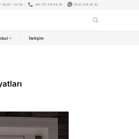
09:00 - 22:00
+90 212 674 58 39
0542 338 09 42
nbul
İletişim
yatları