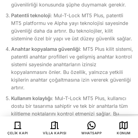
güvenilirliği konusunda şüphe duymamak gerekir.
Patentli teknoloji
: Mul-T-Lock MT5 Plus, patentli
MT5 platformu ve Alpha yayı teknolojisi sayesinde
güvenliği daha da artırır. Bu teknolojiler, kilit
sistemine özel bir yapı ve üst düzey güvenlik sağlar.
Anahtar kopyalama güvenliği
: MT5 Plus kilit sistemi,
patentli anahtar profilleri ve gelişmiş anahtar kontrol
sistemi sayesinde anahtarların izinsiz
kopyalanmasını önler. Bu özellik, yalnızca yetkili
kişilerin anahtar çoğaltmasına izin vererek güvenliği
artırır.
Kullanım kolaylığı
: Mul-T-Lock MT5 Plus, kullanıcı
dostu bir tasarıma sahiptir ve tek bir anahtarla tüm
kilitleme noktalarını kontrol etmenizi sağlar. Bu
sayede, kullanım kolaylığı sunar ve kapılarınızı hızlı
ve güvenli bir şekilde kilitleyip açabilirsiniz
ÇELIK KAPI
VILLA KAPISI
WHATSAPP
KONUM