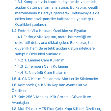
1.3.1
Kompozit villa kapıları, dayanıklılık ve estetik
açıdan üstün performans sunar. Bu kapılar, çeşitli
malzemelerin bir araya getirilerek üretilmesiyle elde
edilen kompozit paneller kullanılarak yapılmıştır.
Özellikleri şunlardır:
1.4
Ferforje Villa Kapıları: Özellikler ve Fiyatlar
1.4.1
Ferforje villa kapıları, metal işlemeciliği ve
dekoratif detaylarla dikkat çeker. Bu kapılar, hem
güvenlik hem de estetik açıdan üstün niteliklere
sahiptir. Özellikleri şunlardır:
1.4.2
1. Lamine Cam Kullanımı
1.4.3
2. Temperli Cam Kullanımı
1.4.4
3. Nervürlü Cam Kullanımı
1.5
4. CNC Kesim Paslanmaz Motifler ile Süslemeler
1.6
Kompozit Çelik Villa Kapıları: Avantajlar ve
Özellikler
1.7
Kale 256G Merkezi Kilit Sistemi: Güvenlik ve
Avantajları
1.8
Mul-T-Lock MT5 Plus Çelik Kapı Kilitleri: Özellikler,