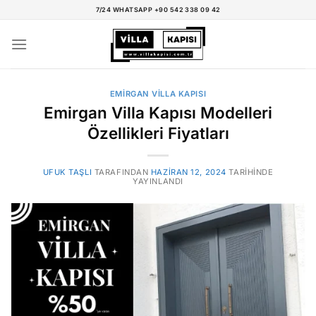
İçeriğe
7/24 WHATSAPP +90 542 338 09 42
atla
EMIRGAN VILLA KAPISI
Emirgan Villa Kapısı Modelleri
Özellikleri Fiyatları
UFUK TAŞLI
TARAFINDAN
HAZIRAN 12, 2024
TARIHINDE
YAYINLANDI