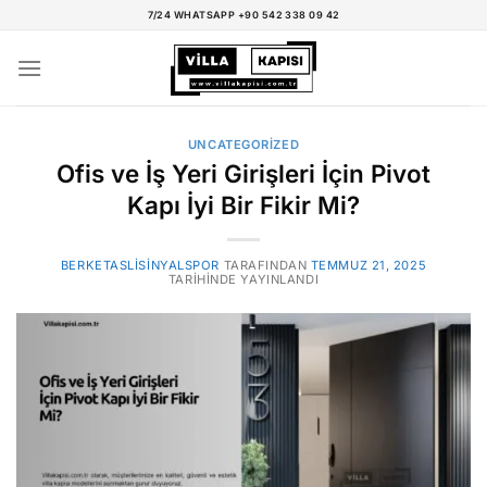
İçeriğe
7/24 WHATSAPP +90 542 338 09 42
atla
UNCATEGORIZED
Ofis ve İş Yeri Girişleri İçin Pivot
Kapı İyi Bir Fikir Mi?
BERKETASLISINYALSPOR
TARAFINDAN
TEMMUZ 21, 2025
TARIHINDE YAYINLANDI