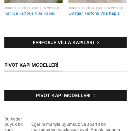
FERFORJE VILLA KAPISI MODELLERI FIYATLARI
FERFORJE VILLA KAPISI MODELLERI FIYATLARI
Kanlıca Ferforje Villa Kapısı
Emirgan Ferforje Villa Kapısı
FERFORJE VILLA KAPILARI
PIVOT KAPI MODELLERI
PIVOT KAPI MODELLERI
Bu kadar
büyük bir
Eğer mimariyle uyumsuz ve abartılı bir
kapı,
malzemeden yapılmışsa evet. Ancak, binanın