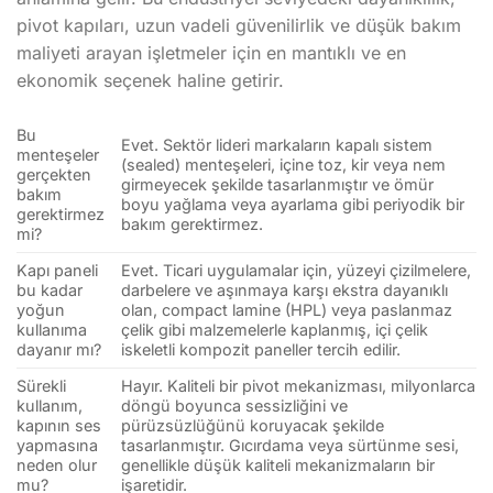
pivot kapıları, uzun vadeli güvenilirlik ve düşük bakım
maliyeti arayan işletmeler için en mantıklı ve en
ekonomik seçenek haline getirir.
Bu
Evet. Sektör lideri markaların kapalı sistem
menteşeler
(sealed) menteşeleri, içine toz, kir veya nem
gerçekten
girmeyecek şekilde tasarlanmıştır ve ömür
bakım
boyu yağlama veya ayarlama gibi periyodik bir
gerektirmez
bakım gerektirmez.
mi?
Kapı paneli
Evet. Ticari uygulamalar için, yüzeyi çizilmelere,
bu kadar
darbelere ve aşınmaya karşı ekstra dayanıklı
yoğun
olan, compact lamine (HPL) veya paslanmaz
kullanıma
çelik gibi malzemelerle kaplanmış, içi çelik
dayanır mı?
iskeletli kompozit paneller tercih edilir.
Sürekli
Hayır. Kaliteli bir pivot mekanizması, milyonlarca
kullanım,
döngü boyunca sessizliğini ve
kapının ses
pürüzsüzlüğünü koruyacak şekilde
yapmasına
tasarlanmıştır. Gıcırdama veya sürtünme sesi,
neden olur
genellikle düşük kaliteli mekanizmaların bir
mu?
işaretidir.