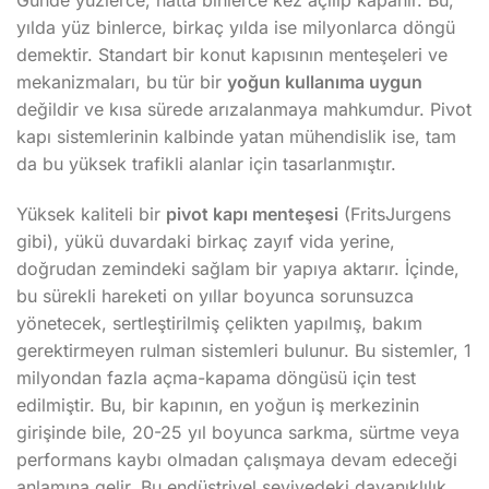
Günde yüzlerce, hatta binlerce kez açılıp kapanır. Bu,
yılda yüz binlerce, birkaç yılda ise milyonlarca döngü
demektir. Standart bir konut kapısının menteşeleri ve
mekanizmaları, bu tür bir
yoğun kullanıma uygun
değildir ve kısa sürede arızalanmaya mahkumdur. Pivot
kapı sistemlerinin kalbinde yatan mühendislik ise, tam
da bu yüksek trafikli alanlar için tasarlanmıştır.
Yüksek kaliteli bir
pivot kapı menteşesi
(FritsJurgens
gibi), yükü duvardaki birkaç zayıf vida yerine,
doğrudan zemindeki sağlam bir yapıya aktarır. İçinde,
bu sürekli hareketi on yıllar boyunca sorunsuzca
yönetecek, sertleştirilmiş çelikten yapılmış, bakım
gerektirmeyen rulman sistemleri bulunur. Bu sistemler, 1
milyondan fazla açma-kapama döngüsü için test
edilmiştir. Bu, bir kapının, en yoğun iş merkezinin
girişinde bile, 20-25 yıl boyunca sarkma, sürtme veya
performans kaybı olmadan çalışmaya devam edeceği
anlamına gelir. Bu endüstriyel seviyedeki dayanıklılık,