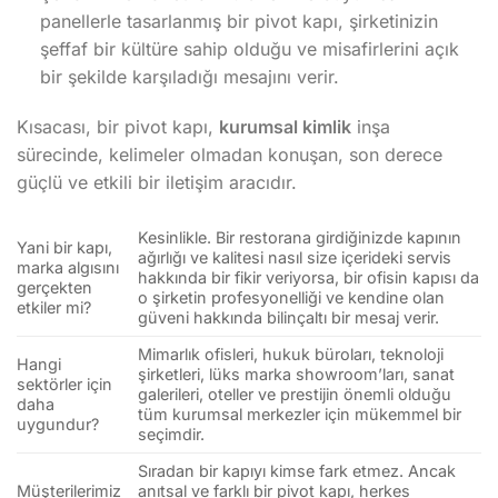
panellerle tasarlanmış bir pivot kapı, şirketinizin
şeffaf bir kültüre sahip olduğu ve misafirlerini açık
bir şekilde karşıladığı mesajını verir.
Kısacası, bir pivot kapı,
kurumsal kimlik
inşa
sürecinde, kelimeler olmadan konuşan, son derece
güçlü ve etkili bir iletişim aracıdır.
Kesinlikle. Bir restorana girdiğinizde kapının
Yani bir kapı,
ağırlığı ve kalitesi nasıl size içerideki servis
marka algısını
hakkında bir fikir veriyorsa, bir ofisin kapısı da
gerçekten
o şirketin profesyonelliği ve kendine olan
etkiler mi?
güveni hakkında bilinçaltı bir mesaj verir.
Mimarlık ofisleri, hukuk büroları, teknoloji
Hangi
şirketleri, lüks marka showroom’ları, sanat
sektörler için
galerileri, oteller ve prestijin önemli olduğu
daha
tüm kurumsal merkezler için mükemmel bir
uygundur?
seçimdir.
Sıradan bir kapıyı kimse fark etmez. Ancak
Müşterilerimiz
anıtsal ve farklı bir pivot kapı, herkes