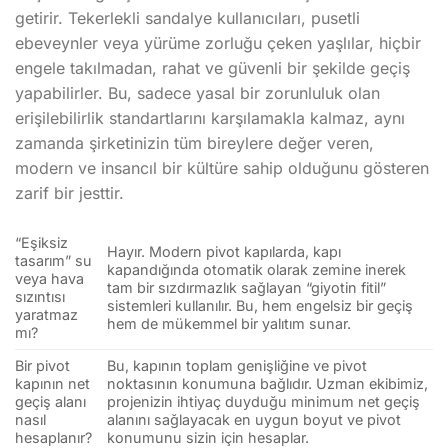
getirir. Tekerlekli sandalye kullanıcıları, pusetli
ebeveynler veya yürüme zorluğu çeken yaşlılar, hiçbir
engele takılmadan, rahat ve güvenli bir şekilde geçiş
yapabilirler. Bu, sadece yasal bir zorunluluk olan
erişilebilirlik standartlarını karşılamakla kalmaz, aynı
zamanda şirketinizin tüm bireylere değer veren,
modern ve insancıl bir kültüre sahip olduğunu gösteren
zarif bir jesttir.
“Eşiksiz
Hayır. Modern pivot kapılarda, kapı
tasarım” su
kapandığında otomatik olarak zemine inerek
veya hava
tam bir sızdırmazlık sağlayan “giyotin fitil”
sızıntısı
sistemleri kullanılır. Bu, hem engelsiz bir geçiş
yaratmaz
hem de mükemmel bir yalıtım sunar.
mı?
Bir pivot
Bu, kapının toplam genişliğine ve pivot
kapının net
noktasının konumuna bağlıdır. Uzman ekibimiz,
geçiş alanı
projenizin ihtiyaç duyduğu minimum net geçiş
nasıl
alanını sağlayacak en uygun boyut ve pivot
hesaplanır?
konumunu sizin için hesaplar.