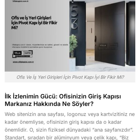
Ofis Ve İş Yeri Girişleri İçin Pivot Kapı İyi Bir Fikir Mi?
İlk İzlenimin Gücü: Ofisinizin Giriş Kapısı
Markanız Hakkında Ne Söyler?
Web sitenizin ana sayfası, logonuz veya kartvizitiniz ne
kadar önemliyse, ofisinizin giriş kapısı da o kadar
önemlidir. O, sizin fiziksel dünyadaki “ana sayfanızdır”.
Standart, sıradan bir alüminyum veya çelik kapı, “Biz