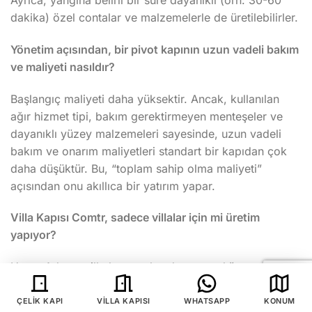
dakika) özel contalar ve malzemelerle de üretilebilirler.
Yönetim açısından, bir pivot kapının uzun vadeli bakım
ve maliyeti nasıldır?
Başlangıç maliyeti daha yüksektir. Ancak, kullanılan
ağır hizmet tipi, bakım gerektirmeyen menteşeler ve
dayanıklı yüzey malzemeleri sayesinde, uzun vadeli
bakım ve onarım maliyetleri standart bir kapıdan çok
daha düşüktür. Bu, “toplam sahip olma maliyeti”
açısından onu akıllıca bir yatırım yapar.
Villa Kapısı Comtr, sadece villalar için mi üretim
yapıyor?
Hayır. Adımız villa kapısı olsa da, uzmanlığımız, oteller,
ofis binaları, showroom’lar ve lüks rezidanslar gibi, en
üst düzeyde kalite, güvenlik ve estetik gerektiren tüm
ÇELIK KAPI
VILLA KAPISI
WHATSAPP
KONUM