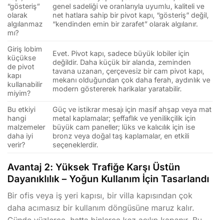
“gösteriş”
genel sadeliği ve oranlarıyla uyumlu, kaliteli ve
olarak
net hatlara sahip bir pivot kapı, “gösteriş” değil,
algılanmaz
“kendinden emin bir zarafet” olarak algılanır.
mı?
Giriş lobim
Evet. Pivot kapı, sadece büyük lobiler için
küçükse
değildir. Daha küçük bir alanda, zeminden
de pivot
tavana uzanan, çerçevesiz bir cam pivot kapı,
kapı
mekanı olduğundan çok daha ferah, aydınlık ve
kullanabilir
modern göstererek harikalar yaratabilir.
miyim?
Bu etkiyi
Güç ve istikrar mesajı için masif ahşap veya mat
hangi
metal kaplamalar; şeffaflık ve yenilikçilik için
malzemeler
büyük cam paneller; lüks ve kalıcılık için ise
daha iyi
bronz veya doğal taş kaplamalar, en etkili
verir?
seçeneklerdir.
Avantaj 2: Yüksek Trafiğe Karşı Üstün
Dayanıklılık – Yoğun Kullanım İçin Tasarlandı
Bir ofis veya iş yeri kapısı, bir villa kapısından çok
daha acımasız bir kullanım döngüsüne maruz kalır.