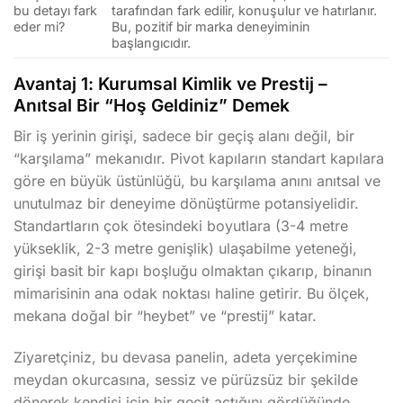
bu detayı fark
tarafından fark edilir, konuşulur ve hatırlanır.
eder mi?
Bu, pozitif bir marka deneyiminin
başlangıcıdır.
Avantaj 1: Kurumsal Kimlik ve Prestij –
Anıtsal Bir “Hoş Geldiniz” Demek
Bir iş yerinin girişi, sadece bir geçiş alanı değil, bir
“karşılama” mekanıdır. Pivot kapıların standart kapılara
göre en büyük üstünlüğü, bu karşılama anını anıtsal ve
unutulmaz bir deneyime dönüştürme potansiyelidir.
Standartların çok ötesindeki boyutlara (3-4 metre
yükseklik, 2-3 metre genişlik) ulaşabilme yeteneği,
girişi basit bir kapı boşluğu olmaktan çıkarıp, binanın
mimarisinin ana odak noktası haline getirir. Bu ölçek,
mekana doğal bir “heybet” ve “prestij” katar.
Ziyaretçiniz, bu devasa panelin, adeta yerçekimine
meydan okurcasına, sessiz ve pürüzsüz bir şekilde
dönerek kendisi için bir geçit açtığını gördüğünde,