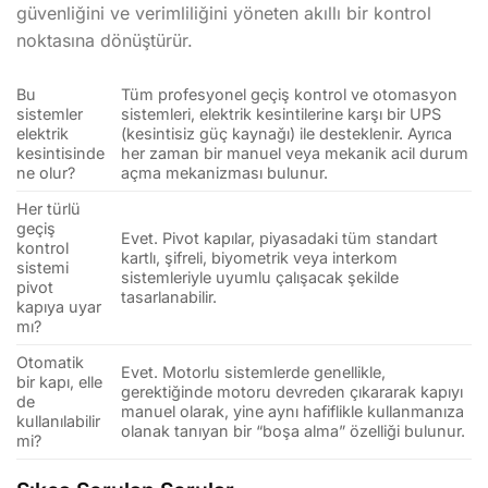
güvenliğini ve verimliliğini yöneten akıllı bir kontrol
noktasına dönüştürür.
Bu
Tüm profesyonel geçiş kontrol ve otomasyon
sistemler
sistemleri, elektrik kesintilerine karşı bir UPS
elektrik
(kesintisiz güç kaynağı) ile desteklenir. Ayrıca
kesintisinde
her zaman bir manuel veya mekanik acil durum
ne olur?
açma mekanizması bulunur.
Her türlü
geçiş
Evet. Pivot kapılar, piyasadaki tüm standart
kontrol
kartlı, şifreli, biyometrik veya interkom
sistemi
sistemleriyle uyumlu çalışacak şekilde
pivot
tasarlanabilir.
kapıya uyar
mı?
Otomatik
Evet. Motorlu sistemlerde genellikle,
bir kapı, elle
gerektiğinde motoru devreden çıkararak kapıyı
de
manuel olarak, yine aynı hafiflikle kullanmanıza
kullanılabilir
olanak tanıyan bir “boşa alma” özelliği bulunur.
mi?