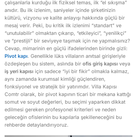
çalışanlarla kurduğu ilk fiziksel temas, ilk “el sıkışma”
anıdır. Bu ilk izlenim, saniyeler içinde şirketinizin
kültürü, vizyonu ve kalite anlayışı hakkında güçlü bir
mesaj verir. Peki, bu kritik ilk izlenimi “standart” ve
“unutulabilir” olmaktan çıkarıp, “etkileyici”, “yenilikçi”
ve “prestijli” bir seviyeye taşımak için ne yapmalısınız?
Cevap, mimarinin en güçlü ifadelerinden birinde gizli:
Pivot kapı
. Genellikle lüks villaların anıtsal girişleriyle
özdeşleşen bu sistem, aslında bir
ofis giriş kapısı
veya
iş yeri kapısı
için sadece “iyi bir fikir” olmakla kalmaz,
aynı zamanda kurumsal kimliği güçlendiren,
fonksiyonel ve stratejik bir yatırımdır. Villa Kapısı
Comtr olarak, bir pivot kapının ticari bir mekana kattığı
somut ve soyut değerleri, bu seçimi yaparken dikkat
edilmesi gereken profesyonel kriterleri ve neden
geleceğin ofislerinin bu kapılarla şekilleneceğini bu
rehberde detaylandırıyoruz.