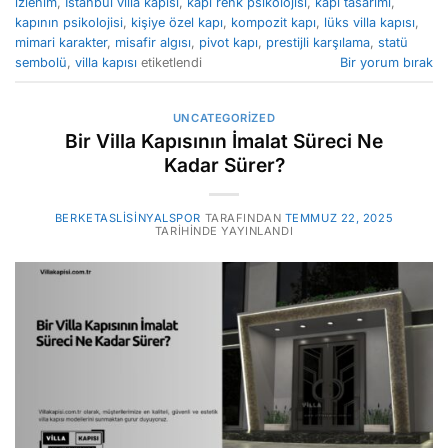
izlenim
,
İstanbul villa kapısı
,
kapı renk psikolojisi
,
kapı tasarımı
,
kapının psikolojisi
,
kişiye özel kapı
,
kompozit kapı
,
lüks villa kapısı
,
mimari karakter
,
misafir algısı
,
pivot kapı
,
prestijli karşılama
,
statü
sembolü
,
villa kapısı
etiketlendi
Bir yorum bırak
UNCATEGORIZED
Bir Villa Kapısının İmalat Süreci Ne
Kadar Sürer?
BERKETASLISINYALSPOR
TARAFINDAN
TEMMUZ 22, 2025
TARIHINDE YAYINLANDI