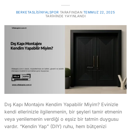
BERKETASLISINYALSPOR
TARAFINDAN
TEMMUZ 22, 2025
TARIHINDE YAYINLANDI
Dış Kapı Montajını Kendim Yapabilir Miyim? Evinizle
kendi ellerinizle ilgilenmenin, bir şeyleri tamir etmenin
veya yenilemenin verdiği o eşsiz bir tatmin duygusu
vardır. “Kendin Yap” (DIY) ruhu, hem bütçenizi