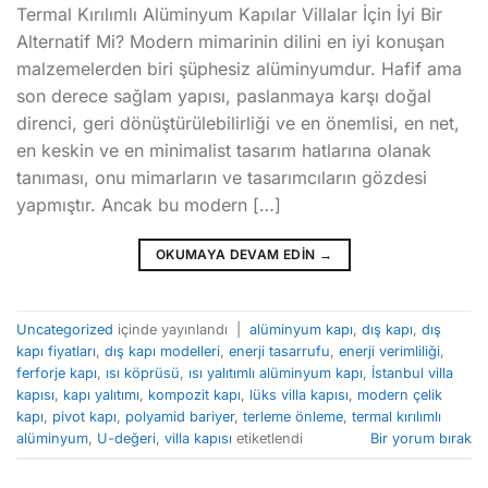
Termal Kırılımlı Alüminyum Kapılar Villalar İçin İyi Bir
Alternatif Mi? Modern mimarinin dilini en iyi konuşan
malzemelerden biri şüphesiz alüminyumdur. Hafif ama
son derece sağlam yapısı, paslanmaya karşı doğal
direnci, geri dönüştürülebilirliği ve en önemlisi, en net,
en keskin ve en minimalist tasarım hatlarına olanak
tanıması, onu mimarların ve tasarımcıların gözdesi
yapmıştır. Ancak bu modern […]
OKUMAYA DEVAM EDIN
→
Uncategorized
içinde yayınlandı
|
alüminyum kapı
,
dış kapı
,
dış
kapı fiyatları
,
dış kapı modelleri
,
enerji tasarrufu
,
enerji verimliliği
,
ferforje kapı
,
ısı köprüsü
,
ısı yalıtımlı alüminyum kapı
,
İstanbul villa
kapısı
,
kapı yalıtımı
,
kompozit kapı
,
lüks villa kapısı
,
modern çelik
kapı
,
pivot kapı
,
polyamid bariyer
,
terleme önleme
,
termal kırılımlı
alüminyum
,
U-değeri
,
villa kapısı
etiketlendi
Bir yorum bırak