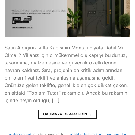
Satın Aldığınız Villa Kapısının Montajı Fiyata Dahil Mi
Olmalı? Villanız için o mükemmel dış kapı‘yı buldunuz,
tasarımına, malzemesine ve güvenlik özelliklerine
hayran kaldınız. Sıra, projenin en kritik adımlarından
biri olan fiyat teklifi ve anlaşma aşamasına geldi.
Önünüze gelen teklifte, genellikle en çok dikkat çeken,
en alttaki “Toplam Tutar” rakamıdır. Ancak bu rakamın
içinde neyin olduğu, […]
OKUMAYA DEVAM EDIN
→
Uncategorized
içinde yayınlandı
|
anahtar teslim kapı
,
ayrı montaj