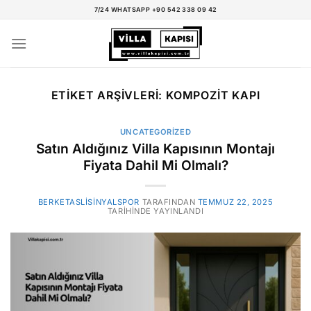
İçeriğe
7/24 WHATSAPP +90 542 338 09 42
atla
ETIKET ARŞIVLERI:
KOMPOZIT KAPI
UNCATEGORIZED
Satın Aldığınız Villa Kapısının Montajı
Fiyata Dahil Mi Olmalı?
BERKETASLISINYALSPOR
TARAFINDAN
TEMMUZ 22, 2025
TARIHINDE YAYINLANDI