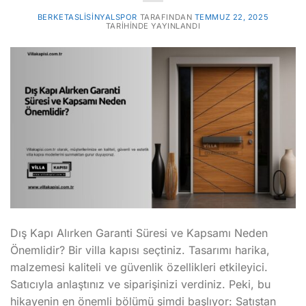
BERKETASLISINYALSPOR
TARAFINDAN
TEMMUZ 22, 2025
TARIHINDE YAYINLANDI
Dış Kapı Alırken Garanti Süresi ve Kapsamı Neden
Önemlidir? Bir villa kapısı seçtiniz. Tasarımı harika,
malzemesi kaliteli ve güvenlik özellikleri etkileyici.
Satıcıyla anlaştınız ve siparişinizi verdiniz. Peki, bu
hikayenin en önemli bölümü şimdi başlıyor: Satıştan