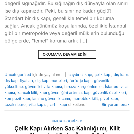
değerli sığınağıdır. Bu sığınağın dış dünyayla olan sınırı
ise dış kapınızdır. Peki, bu sınır ne kadar güçlü?
Standart bir dış kapı, genellikle temel bir koruma
sağlar. Ancak günümüz koşullarında, özellikle İstanbul
gibi bir metropolde veya değerli mülklerin bulunduğu
bölgelerde, “temel” koruma artık […]
OKUMAYA DEVAM EDIN
→
Uncategorized
içinde yayınlandı
|
caydırıcı kapı
,
çelik kapı
,
dış kapı
,
dış kapı fiyatları
,
dış kapı modelleri
,
ferforje kapı
,
güvenlik
yükseltme
,
güvenlikli villa kapısı
,
hırsıza karşı önlemler
,
İstanbul villa
kapısı
,
kancalı kilit
,
kapı güvenliğini artırma
,
kapı güvenlik özellikleri
,
kompozit kapı
,
lamine güvenlik camı
,
monoblok kilit
,
pivot kapı
,
tuzaklı barel
,
villa kapısı
,
zırhlı kapı
etiketlendi
Bir yorum bırak
UNCATEGORIZED
Çelik Kapı Alırken Sac Kalınlığı mı, Kilit