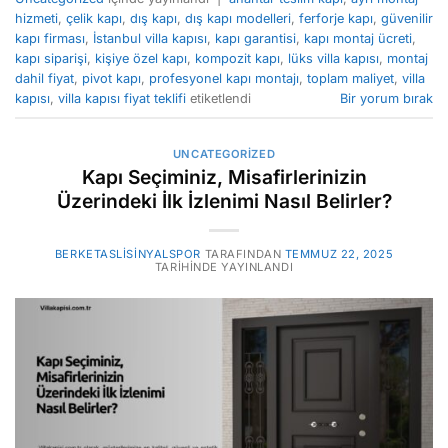
hizmeti
,
çelik kapı
,
dış kapı
,
dış kapı modelleri
,
ferforje kapı
,
güvenilir
kapı firması
,
İstanbul villa kapısı
,
kapı garantisi
,
kapı montaj ücreti
,
kapı siparişi
,
kişiye özel kapı
,
kompozit kapı
,
lüks villa kapısı
,
montaj
dahil fiyat
,
pivot kapı
,
profesyonel kapı montajı
,
toplam maliyet
,
villa
kapısı
,
villa kapısı fiyat teklifi
etiketlendi
Bir yorum bırak
UNCATEGORIZED
Kapı Seçiminiz, Misafirlerinizin
Üzerindeki İlk İzlenimi Nasıl Belirler?
BERKETASLISINYALSPOR
TARAFINDAN
TEMMUZ 22, 2025
TARIHINDE YAYINLANDI