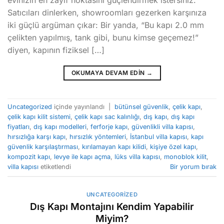
Satıcıları dinlerken, showroomları gezerken karşınıza
iki güçlü argüman çıkar: Bir yanda, “Bu kapı 2.0 mm
çelikten yapılmış, tank gibi, bunu kimse geçemez!”
diyen, kapının fiziksel […]
OKUMAYA DEVAM EDIN
→
Uncategorized
içinde yayınlandı
|
bütünsel güvenlik
,
çelik kapı
,
çelik kapı kilit sistemi
,
çelik kapı sac kalınlığı
,
dış kapı
,
dış kapı
fiyatları
,
dış kapı modelleri
,
ferforje kapı
,
güvenlikli villa kapısı
,
hırsızlığa karşı kapı
,
hırsızlık yöntemleri
,
İstanbul villa kapısı
,
kapı
güvenlik karşılaştırması
,
kırılamayan kapı kilidi
,
kişiye özel kapı
,
kompozit kapı
,
levye ile kapı açma
,
lüks villa kapısı
,
monoblok kilit
,
villa kapısı
etiketlendi
Bir yorum bırak
UNCATEGORIZED
Dış Kapı Montajını Kendim Yapabilir
Miyim?