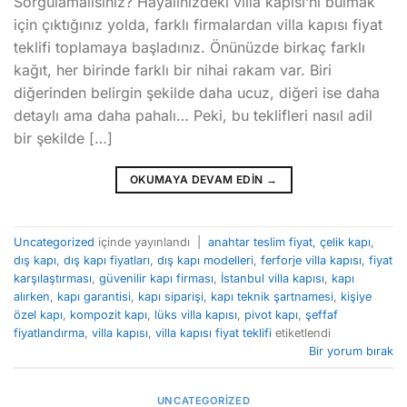
Sorgulamalısınız? Hayalinizdeki villa kapısı‘nı bulmak
için çıktığınız yolda, farklı firmalardan villa kapısı fiyat
teklifi toplamaya başladınız. Önünüzde birkaç farklı
kağıt, her birinde farklı bir nihai rakam var. Biri
diğerinden belirgin şekilde daha ucuz, diğeri ise daha
detaylı ama daha pahalı… Peki, bu teklifleri nasıl adil
bir şekilde […]
OKUMAYA DEVAM EDIN
→
Uncategorized
içinde yayınlandı
|
anahtar teslim fiyat
,
çelik kapı
,
dış kapı
,
dış kapı fiyatları
,
dış kapı modelleri
,
ferforje villa kapısı
,
fiyat
karşılaştırması
,
güvenilir kapı firması
,
İstanbul villa kapısı
,
kapı
alırken
,
kapı garantisi
,
kapı siparişi
,
kapı teknik şartnamesi
,
kişiye
özel kapı
,
kompozit kapı
,
lüks villa kapısı
,
pivot kapı
,
şeffaf
fiyatlandırma
,
villa kapısı
,
villa kapısı fiyat teklifi
etiketlendi
Bir yorum bırak
UNCATEGORIZED