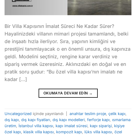
Bir Villa Kapısının İmalat Süreci Ne Kadar Sürer?
Hayalinizdeki villanın mimari projesi tamamlandı, belki
de inşaatı hızla ilerliyor. Sıra, yapının kimliğini ve
prestijini tanımlayacak o en önemli unsura, dış kapınıza
geldi. Modelini seçtiniz, rengine karar verdiniz ve
sipariş vermek üzeresiniz. Aklınızdaki en doğal ve en
pratik soru şudur: “Bu özel villa kapısı‘nın imalatı ne
kadar […]
OKUMAYA DEVAM EDIN
→
Uncategorized
içinde yayınlandı
|
anahtar teslim proje
,
çelik kapı
,
dış kapı
,
dış kapı fiyatları
,
dış kapı modelleri
,
ferforje kapı
,
ısmarlama
üretim
,
İstanbul villa kapısı
,
kapı imalat süresi
,
kapı siparişi
,
kişiye
özel kapı
,
klasik villa kapısı
,
kompozit kapı
,
lüks villa kapısı
,
özel