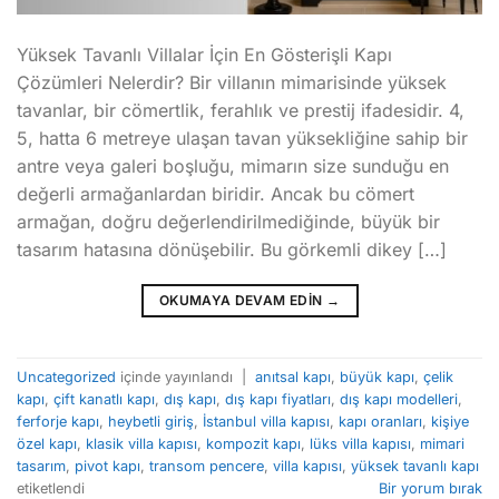
Yüksek Tavanlı Villalar İçin En Gösterişli Kapı
Çözümleri Nelerdir? Bir villanın mimarisinde yüksek
tavanlar, bir cömertlik, ferahlık ve prestij ifadesidir. 4,
5, hatta 6 metreye ulaşan tavan yüksekliğine sahip bir
antre veya galeri boşluğu, mimarın size sunduğu en
değerli armağanlardan biridir. Ancak bu cömert
armağan, doğru değerlendirilmediğinde, büyük bir
tasarım hatasına dönüşebilir. Bu görkemli dikey […]
OKUMAYA DEVAM EDIN
→
Uncategorized
içinde yayınlandı
|
anıtsal kapı
,
büyük kapı
,
çelik
kapı
,
çift kanatlı kapı
,
dış kapı
,
dış kapı fiyatları
,
dış kapı modelleri
,
ferforje kapı
,
heybetli giriş
,
İstanbul villa kapısı
,
kapı oranları
,
kişiye
özel kapı
,
klasik villa kapısı
,
kompozit kapı
,
lüks villa kapısı
,
mimari
tasarım
,
pivot kapı
,
transom pencere
,
villa kapısı
,
yüksek tavanlı kapı
etiketlendi
Bir yorum bırak