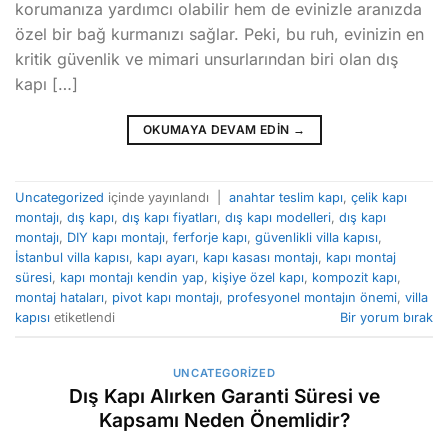
korumanıza yardımcı olabilir hem de evinizle aranızda
özel bir bağ kurmanızı sağlar. Peki, bu ruh, evinizin en
kritik güvenlik ve mimari unsurlarından biri olan dış
kapı […]
OKUMAYA DEVAM EDIN
→
Uncategorized
içinde yayınlandı
|
anahtar teslim kapı
,
çelik kapı
montajı
,
dış kapı
,
dış kapı fiyatları
,
dış kapı modelleri
,
dış kapı
montajı
,
DIY kapı montajı
,
ferforje kapı
,
güvenlikli villa kapısı
,
İstanbul villa kapısı
,
kapı ayarı
,
kapı kasası montajı
,
kapı montaj
süresi
,
kapı montajı kendin yap
,
kişiye özel kapı
,
kompozit kapı
,
montaj hataları
,
pivot kapı montajı
,
profesyonel montajın önemi
,
villa
kapısı
etiketlendi
Bir yorum bırak
UNCATEGORIZED
Dış Kapı Alırken Garanti Süresi ve
Kapsamı Neden Önemlidir?