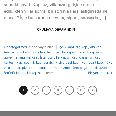
sonraki hayat. Kapınız, villanızın girişine monte
edildikten yıllar sonra, bir sorunla karşılaştığınızda ne
olacak? İşte bu sorunun cevabı, sipariş sırasında […]
OKUMAYA DEVAM EDIN
→
Uncategorized
içinde yayınlandı
|
çelik kapı
,
dış kapı
,
dış kapı
fiyatları
,
dış kapı modelleri
,
ferforje villa kapısı
,
garanti kapsamı
,
güvenilir kapı markası
,
İstanbul villa kapısı
,
kapı garantisi
,
kapı
kalitesi
,
kapı seçimi
,
kapı servisi
,
kişiye özel kapı
,
kompozit kapı
,
lüks
villa kapısı
,
pivot kapı
,
satış sonrası hizmet
,
üretici garantisi
,
uzun
ömürlü kapı
,
villa kapısı
etiketlendi
Bir yorum bırak
1
2
3
4
…
6