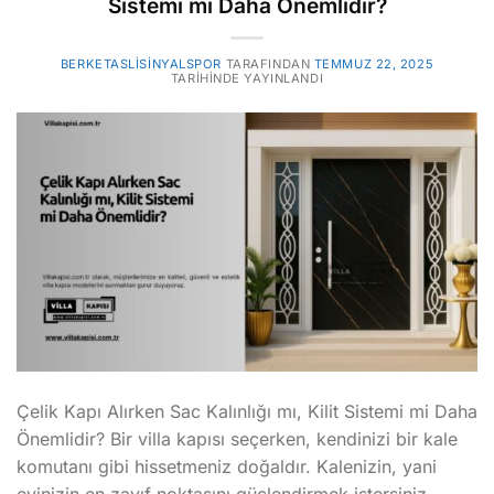
Sistemi mi Daha Önemlidir?
BERKETASLISINYALSPOR
TARAFINDAN
TEMMUZ 22, 2025
TARIHINDE YAYINLANDI
Çelik Kapı Alırken Sac Kalınlığı mı, Kilit Sistemi mi Daha
Önemlidir? Bir villa kapısı seçerken, kendinizi bir kale
komutanı gibi hissetmeniz doğaldır. Kalenizin, yani
evinizin en zayıf noktasını güçlendirmek istersiniz.