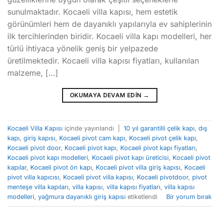
sunulmaktadır. Kocaeli villa kapısı, hem estetik
görünümleri hem de dayanıklı yapılarıyla ev sahiplerinin
ilk tercihlerinden biridir. Kocaeli villa kapı modelleri, her
türlü ihtiyaca yönelik geniş bir yelpazede
üretilmektedir. Kocaeli villa kapısı fiyatları, kullanılan
malzeme, […]
OKUMAYA DEVAM EDIN
→
Kocaeli Villa Kapısı
içinde yayınlandı
|
10 yıl garantilli çelik kapı
,
dış
kapı
,
giriş kapısı
,
Kocaeli pivot cam kapı
,
Kocaeli pivot çelik kapı
,
Kocaeli pivot door
,
Kocaeli pivot kapı
,
Kocaeli pivot kapı fiyatları
,
Kocaeli pivot kapı modelleri
,
Kocaeli pivot kapı üreticisi
,
Kocaeli pivot
kapılar
,
Kocaeli pivot ön kapı
,
Kocaeli pivot villa giriş kapısı
,
Kocaeli
pivot villa kapıcısı
,
Kocaeli pivot villa kapısı
,
Kocaeli pivotdoor
,
pivot
menteşe villa kapıları
,
villa kapısı
,
villa kapısı fiyatları
,
villa kapısı
modelleri
,
yağmura dayanıklı giriş kapısı
etiketlendi
Bir yorum bırak