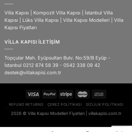
Villa Kapısı
|
Kompozit Villa Kapısı
|
İstanbul Villa
Kapısı
|
Lüks Villa Kapısı
|
Villa Kapısı Modelleri
|
Villa
Kapısı Fiyatları
VILLA KAPISI İLETIŞIM
Topçular Mah. Eyüpsultan Bulv. No:59/B Eyüp -
İstanbul 0212 674 58 39 - 0542 338 09 42
destek@villakapisi.com.tr
REFUND RETURNS
ÇEREZ POLITIKASI
GIZLILIK POLITIKASI
2026 © Villa Kapısı Modelleri Fiyatları |
villakapisi.com.tr