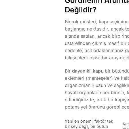
Görünenin Ardınd
Değildir?
Birçok müşteri, kapı seçimine
başlangıç noktasıdır, ancak te
altında satılan, ancak birbiri
usta elinden çıkmış masif bir 
nedenle, asıl odaklanmanız g
bileşenlerle nasıl bir araya geti
Bir
dayanıklı kapı
, bir bütündü
eklemleri (menteşeler) ve kalbi
organizmanın uzun ve sağlıklı
hayati organların her birinin,
edindiğinizde, artık bir kapı
potansiyel ömrünü görebilece
Yani en önemli faktör tek
Kes
bir şey değil, bir bütün
men