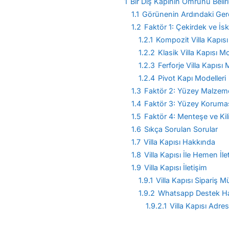
1
Bir Dış Kapının Ömrünü Belirl
1.1
Görünenin Ardındaki Gerç
1.2
Faktör 1: Çekirdek ve İsk
1.2.1
Kompozit Villa Kapısı
1.2.2
Klasik Villa Kapısı Mo
1.2.3
Ferforje Villa Kapısı 
1.2.4
Pivot Kapı Modelleri
1.3
Faktör 2: Yüzey Malzemes
1.4
Faktör 3: Yüzey Koruması
1.5
Faktör 4: Menteşe ve Kili
1.6
Sıkça Sorulan Sorular
1.7
Villa Kapısı Hakkında
1.8
Villa Kapısı İle Hemen İl
1.9
Villa Kapısı İletişim
1.9.1
Villa Kapısı Sipariş M
1.9.2
Whatsapp Destek Ha
1.9.2.1
Villa Kapısı Adres