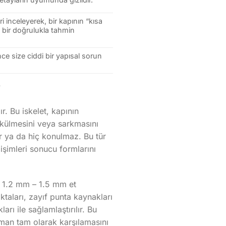
 inceleyerek, bir kapının “kısa
bir doğrulukla tahmin
nce size ciddi bir yapısal sorun
i
r. Bu iskelet, kapının
 bükülmesini veya sarkmasını
ır ya da hiç konulmaz. Bu tür
işimleri sonucu formlarını
z 1.2 mm – 1.5 mm et
oktaları, zayıf punta kaynakları
rı ile sağlamlaştırılır. Bu
aman tam olarak karşılamasını