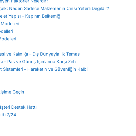
eyen Faktörler Nelerdir?
ek: Neden Sadece Malzemenin Cinsi Yeterli Değildir?
elet Yapısı – Kapının Belkemiği
 Modelleri
delleri
Modelleri
i ve Kalınlığı – Dış Dünyayla İlk Temas
 – Pas ve Güneş Işınlarına Karşı Zırh
t Sistemleri – Hareketin ve Güvenliğin Kalbi
etişime Geçin
üşteri Destek Hattı
ttı 7/24