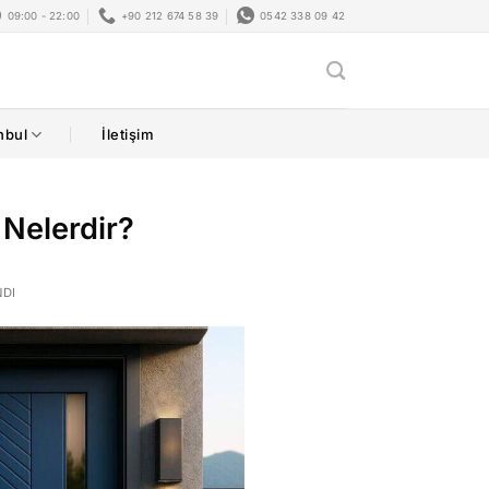
09:00 - 22:00
+90 212 674 58 39
0542 338 09 42
nbul
İletişim
 Nelerdir?
NDI