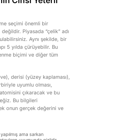
n Cinsi Yeterli
eme seçimi önemli bir
 değildir. Piyasada “çelik” adı
abilirsiniz. Aynı şekilde, bir
pı 5 yılda çürüyebilir. Bu
enme biçimi ve diğer tüm
eve), derisi (yüzey kaplaması),
irbiriyle uyumlu olması,
natomisini çıkaracak ve bu
ğiz. Bu bilgileri
rek onun gerçek değerini ve
en yapılmış ama sarkan
tayların uyumunda gizlidir.