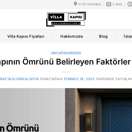
EYÜP-İSTANBUL
E MAIL
Villa Kapısı Fiyatları
Hakkımızda
Blog
İsta
UNCATEGORIZED
apının Ömrünü Belirleyen Faktörler
RKETASLISINYALSPOR
TARAFINDAN
TEMMUZ 18, 2025
TARIHINDE YAYINLA