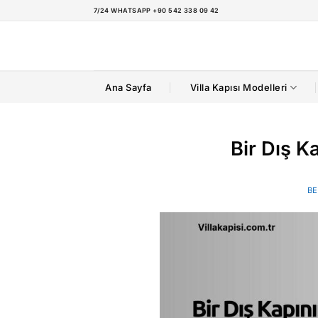
İçeriğe
7/24 WHATSAPP +90 542 338 09 42
atla
Ana Sayfa
Villa Kapısı Modelleri
Bir Dış K
BE