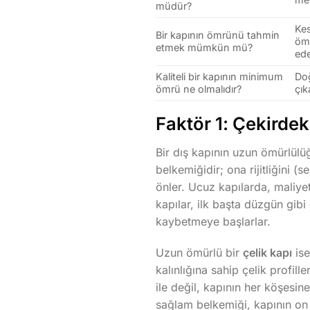
müdür?
Kes
Bir kapının ömrünü tahmin
ömü
etmek mümkün mü?
ede
Kaliteli bir kapının minimum
Doğ
ömrü ne olmalıdır?
çık
Faktör 1: Çekirdek
Bir dış kapının uzun ömürlülüğ
belkemiğidir; ona rijitliğini (
önler. Ucuz kapılarda, maliyet
kapılar, ilk başta düzgün gibi
kaybetmeye başlarlar.
Uzun ömürlü bir
çelik kapı
ise
kalınlığına sahip çelik profill
ile değil, kapının her köşesine
sağlam belkemiği, kapının on y