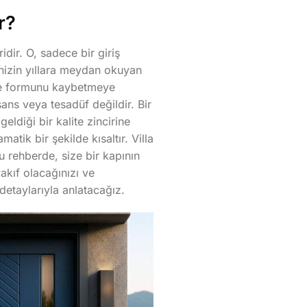
r?
dir. O, sadece bir giriş
inizin yıllara meydan okuyan
 ve formunu kaybetmeye
şans veya tesadüf değildir. Bir
eldiği bir kalite zincirine
atik bir şekilde kısaltır. Villa
 Bu rehberde, size bir kapının
akıf olacağınızı ve
detaylarıyla anlatacağız.