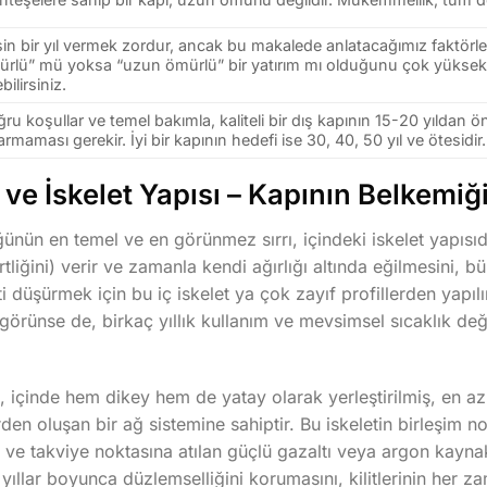
in bir yıl vermek zordur, ancak bu makalede anlatacağımız faktörleri
rlü” mü yoksa “uzun ömürlü” bir yatırım mı olduğunu çok yüksek 
bilirsiniz.
ru koşullar ve temel bakımla, kaliteli bir dış kapının 15-20 yıldan ö
armaması gerekir. İyi bir kapının hedefi ise 30, 40, 50 yıl ve ötesidir.
 ve İskelet Yapısı – Kapının Belkemiğ
ünün en temel ve en görünmez sırrı, içindeki iskelet yapısıdı
sertliğini) verir ve zamanla kendi ağırlığı altında eğilmesini,
i düşürmek için bu iç iskelet ya çok zayıf profillerden yapıl
 görünse de, birkaç yıllık kullanım ve mevsimsel sıcaklık değ
, içinde hem dikey hem de yatay olarak yerleştirilmiş, en a
erden oluşan bir ağ sistemine sahiptir. Bu iskeletin birleşim n
 ve takviye noktasına atılan güçlü gazaltı veya argon kaynakla
ıllar boyunca düzlemselliğini korumasını, kilitlerinin her z