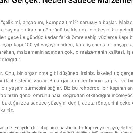
aki Gerçek: Neden Sadece Malzemeni
 “çelik mi, ahşap mı, kompozit mi?” sorusuyla başlar. Malz
k başına bir kapının ömrünü belirlemek için kesinlikle yeterli
nden gece ile gündüz kadar farklı ömre sahip yüzlerce kapı bul
ahşap kapı 100 yıl yaşayabilirken, kötü işlenmiş bir ahşap ka
ereken, malzemenin adından çok, o malzemenin kalitesi, işl
rildiğidir.
r. Onu, bir organizma gibi düşünebilirsiniz. İskeleti (iç çerç
 (kilit sistemi) vardır. Bu organların her birinin sağlıklı ve b
 bir yaşam sürmesini sağlar. Biz bu rehberde, bir kapının a
 kapınızın genel ömrünü nasıl doğrudan etkilediğini inceleyece
ya baktığınızda sadece yüzeyini değil, adeta röntgenini çeke
ksiniz.
inlikle. En iyi kilide sahip ama paslanan bir kapı veya en iyi çelikt
teşelere sahip bir kapı, uzun ömürlü değildir. Mükemmellik, tüm de