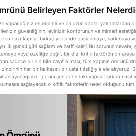
mrünü Belirleyen Faktörler Nelerdi
ze yapacağınız en önemli ve en uzun vadeli yatırımlardan biri
ilenizin güvenliğinin, evinizin konforunun ve mimari estetiğ
 neden bazı kapılar birkaç yıl içinde paslanmaya, sarkmaya
oyu ilk günkü gibi sağlam ve zarif kalır? Bu sorunun cevabı, 
zemeye veya özelliğe değil, bir dizi kritik faktörün bir araya g
ndan sadece birinin bile zayıf olması, tüm kapının ömrünü dram
zincirinin her bir halkasını bir usta titizliğiyle ele alıyoruz.
l anlayacağınızı, görünüşün ardındaki yapısal sırlara nasıl v
kumasını sağlayacak o kritik faktörlerin neler olduğunu tüm 