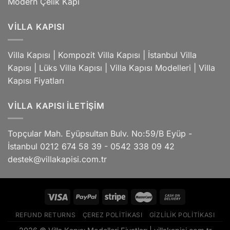
Modern Çelik Kapı
VILLA KAPISI
Villa Kapısı
|
Kompozit Villa Kapısı
|
İstanbul Villa
Kapısı
|
Lüks Villa Kapısı
|
Villa Kapısı Modelleri
|
Villa
Kapısı Fiyatları
VILLA KAPISI İLETIŞIM
Topçular Mah. Eyüpsultan Bulv. No:59/B Eyüp -
İstanbul 0212 674 58 39 - 0542 338 09 42
destek@villakapisi.com.tr
REFUND RETURNS
ÇEREZ POLITIKASI
GIZLILIK POLITIKASI