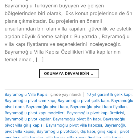
Bayramoğlu Türkiyenin büyüyen ve gelişen
bölgelerinden biri olarak, lüks konut projelerinde de ön
plana çıkmaktadır. Bu projelerin en önemli
unsurlarından biri olan villa kapıları, güvenlik ve estetik
açıdan büyük öneme sahiptir. Bu yazıda , Bayramoğlu
villa kapı fiyatlarını ve seçeneklerini inceleyeceğiz.
Bayramoğlu Villa Kapısı Özellikleri Villa kapılarının
temel amacı, […]
OKUMAYA DEVAM EDIN
→
Bayramoğlu Villa Kapısı
içinde yayınlandı
|
10 yıl garantilli çelik kapı
,
Bayramoğlu pivot cam kapı
,
Bayramoğlu pivot çelik kapı
,
Bayramoğlu
pivot door
,
Bayramoğlu pivot kapı
,
Bayramoğlu pivot kapı fiyatları
,
Bayramoğlu pivot kapı modelleri
,
Bayramoğlu pivot kapı üreticisi
,
Bayramoğlu pivot kapılar
,
Bayramoğlu pivot ön kapı
,
Bayramoğlu
pivot villa giriş kapısı
,
Bayramoğlu pivot villa kapıcısı
,
Bayramoğlu
pivot villa kapısı
,
Bayramoğlu pivotdoor
,
dış kapı
,
giriş kapısı
,
pivot
menteşe villa kapıları
,
villa kapısı
,
villa kapısı fiyatları
,
villa kapısı