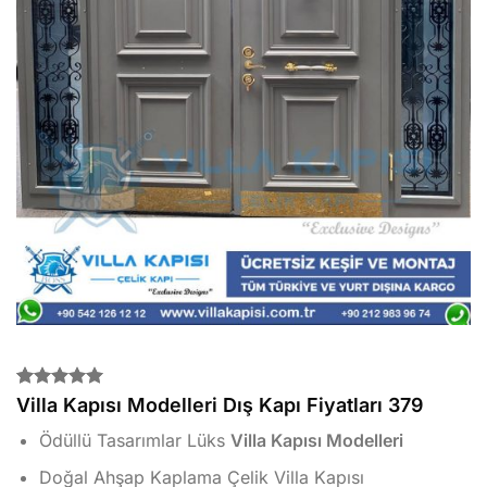
2
müşteri
Villa Kapısı Modelleri Dış Kapı Fiyatları 379
puanına
dayanarak
Ödüllü Tasarımlar Lüks
Villa Kapısı Modelleri
5 üzerinden
5.00
puan
Doğal Ahşap Kaplama Çelik Villa Kapısı