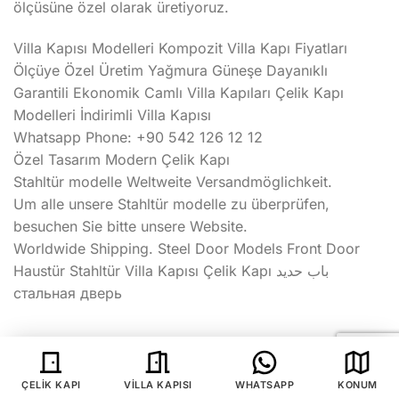
ölçüsüne özel olarak üretiyoruz.
Villa Kapısı Modelleri Kompozit Villa Kapı Fiyatları
Ölçüye Özel Üretim Yağmura Güneşe Dayanıklı
Garantili Ekonomik Camlı Villa Kapıları Çelik Kapı
Modelleri İndirimli Villa Kapısı
Whatsapp Phone: +90 542 126 12 12
Özel Tasarım Modern Çelik Kapı
Stahltür modelle Weltweite Versandmöglichkeit.
Um alle unsere Stahltür modelle zu überprüfen,
besuchen Sie bitte unsere Website.
Worldwide Shipping. Steel Door Models Front Door
Haustür Stahltür Villa Kapısı Çelik Kapı باب حديد
стальная дверь
Villa Kapısı
|
Kompozit Villa Kapısı
|
İstanbul Villa
ÇELIK KAPI
VILLA KAPISI
WHATSAPP
KONUM
Kapısı
|
Lüks Villa Kapısı
|
Villa Kapısı Modelleri
|
Villa