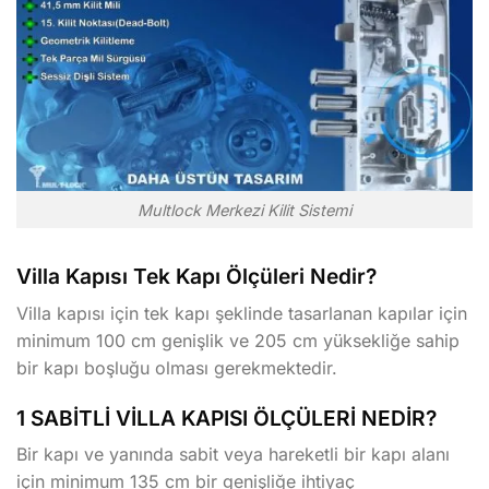
Multlock Merkezi Kilit Sistemi
Villa Kapısı Tek Kapı Ölçüleri Nedir?
Villa kapısı için tek kapı şeklinde tasarlanan kapılar için
minimum 100 cm genişlik ve 205 cm yüksekliğe sahip
bir kapı boşluğu olması gerekmektedir.
1 SABİTLİ VİLLA KAPISI ÖLÇÜLERİ NEDİR?
Bir kapı ve yanında sabit veya hareketli bir kapı alanı
için minimum 135 cm bir genişliğe ihtiyaç