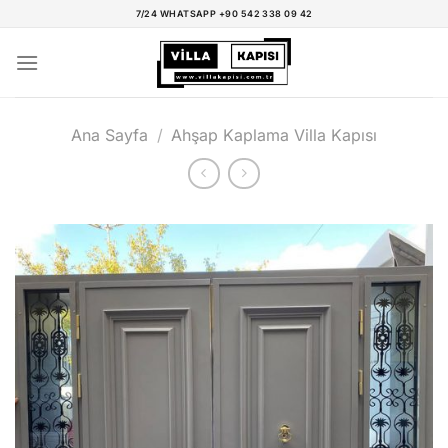
İçeriğe
7/24 WHATSAPP +90 542 338 09 42
atla
Ana Sayfa
/
Ahşap Kaplama Villa Kapısı