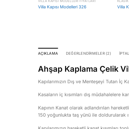
 FIYATLARI
VILLA KAPISI MODELLERI FIYATLARI
KLASIK
 324
Villa Kapısı Modelleri 326
Villa 
AÇIKLAMA
DEĞERLENDIRMELER (2)
İPTA
Ahşap Kaplama Çelik Vill
Kapılarımızın Dış ve Menteşeyi Tutan İç Kas
Kasaların iç kısımları dış müdahalelere ka
Kapının Kanat olarak adlandırılan hareke
150 yoğunlukta taş yünü ile doldurularak ıs
Kapılarımızın hareketli kanat kısımları topla