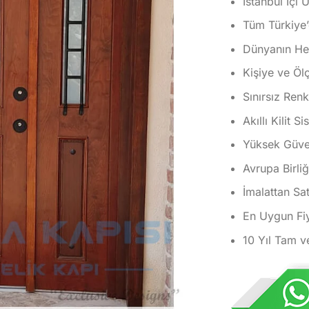
İstanbul İçi 
Tüm Türkiye’
Dünyanın Her
Kişiye ve Öl
Sınırsız Ren
Akıllı Kilit S
Yüksek Güvenl
Avrupa Birliğ
İmalattan Sat
En Uygun Fiy
10 Yıl Tam v