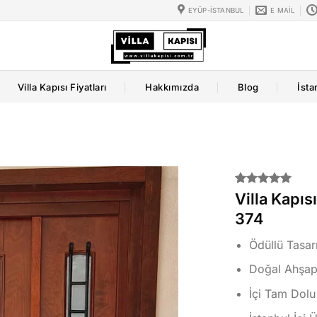
EYÜP-İSTANBUL
E MAIL
Villa Kapısı Fiyatları
Hakkımızda
Blog
İsta
2
müşteri
Villa Kapıs
puanına
374
dayanarak
5 üzerinden
5.00
puan
Ödüllü Tasa
aldı
Doğal Ahşap 
İçi Tam Dolu