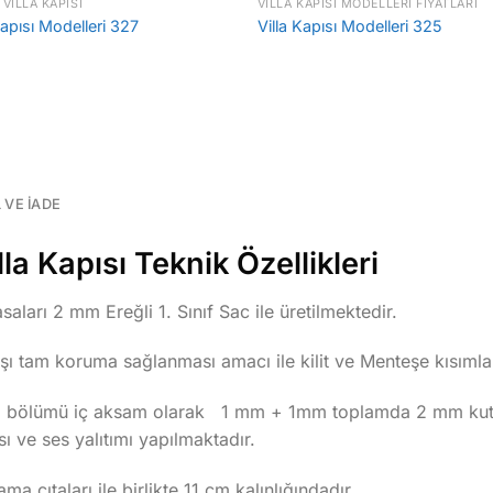
 VILLA KAPISI
VILLA KAPISI MODELLERI FIYATLARI
Kapısı Modelleri 327
Villa Kapısı Modelleri 325
L VE İADE
a Kapısı Teknik Özellikleri
aları 2 mm Ereğli 1. Sınıf Sac ile üretilmektedir.
rşı tam koruma sağlanması amacı ile kilit ve Menteşe kısımla
tli bölümü iç aksam olarak 1 mm + 1mm toplamda 2 mm kutu 
ı ve ses yalıtımı yapılmaktadır.
ma çıtaları ile birlikte 11 cm kalınlığındadır.