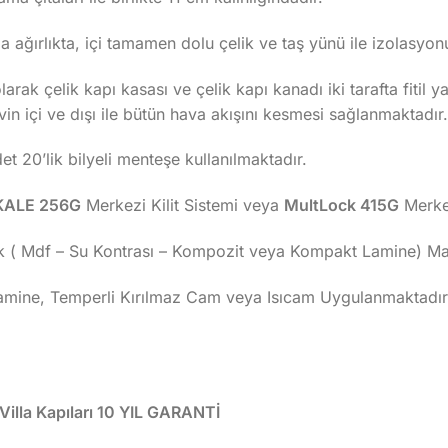
 ağırlıkta, içi tamamen dolu çelik ve taş yünü ile izolasyo
arak çelik kapı kasası ve çelik kapı kanadı iki tarafta fitil 
evin içi ve dışı ile bütün hava akışını kesmesi sağlanmaktadır.
 20’lik bilyeli menteşe kullanılmaktadır.
KALE 256G
Merkezi Kilit Sistemi veya
MultLock 415G
Merkez
k ( Mdf – Su Kontrası – Kompozit veya Kompakt Lamine) Malz
Lamine, Temperli Kırılmaz Cam veya Isıcam Uygulanmaktadır
lla Kapıları 10 YIL GARANTİ