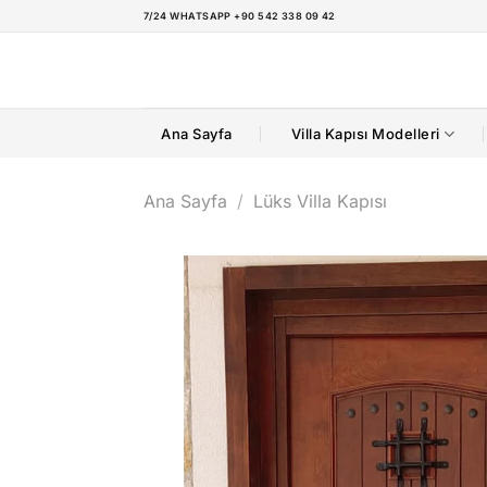
İçeriğe
7/24 WHATSAPP +90 542 338 09 42
atla
Ana Sayfa
Villa Kapısı Modelleri
Ana Sayfa
/
Lüks Villa Kapısı