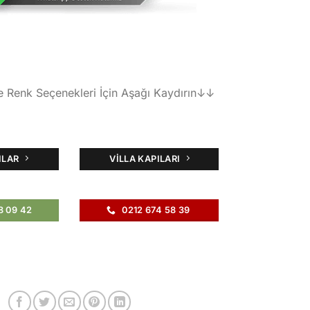
e Renk Seçenekleri İçin Aşağı Kaydırın↓↓
ILAR
VILLA KAPILARI
8 09 42
0212 674 58 39