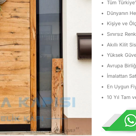
Tüm Türkiye’
Dünyanın Her
Kişiye ve Öl
Sınırsız Ren
Akıllı Kilit S
Yüksek Güvenl
Avrupa Birliğ
İmalattan Sat
En Uygun Fiy
10 Yıl Tam v