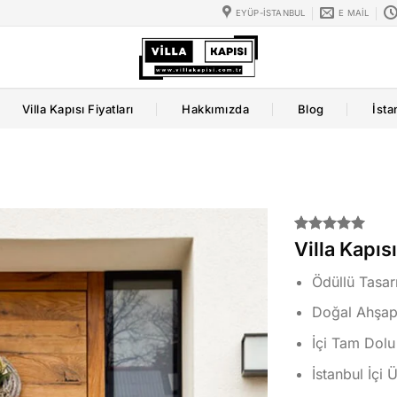
EYÜP-İSTANBUL
E MAIL
Villa Kapısı Fiyatları
Hakkımızda
Blog
İsta
2
müşteri
Villa Kapıs
puanına
dayanarak
Ödüllü Tasa
5 üzerinden
5.00
puan
Doğal Ahşap 
aldı
İçi Tam Dolu
İstanbul İçi 