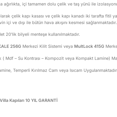
 ağırlıkta, içi tamamen dolu çelik ve taş yünü ile izolasyo
arak çelik kapı kasası ve çelik kapı kanadı iki tarafta fitil 
evin içi ve dışı ile bütün hava akışını kesmesi sağlanmaktadır.
 20’lik bilyeli menteşe kullanılmaktadır.
KALE 256G
Merkezi Kilit Sistemi veya
MultLock 415G
Merkez
k ( Mdf – Su Kontrası – Kompozit veya Kompakt Lamine) Malz
Lamine, Temperli Kırılmaz Cam veya Isıcam Uygulanmaktadır
lla Kapıları 10 YIL GARANTİ