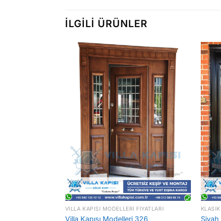
İLGILI ÜRÜNLER
 FIYATLARI
VILLA KAPISI MODELLERI FIYATLARI
KLASIK
 314
Villa Kapısı Modelleri 326
Siyah 