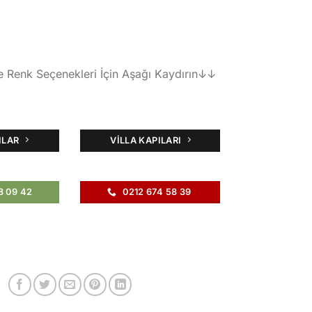
e Renk Seçenekleri İçin Aşağı Kaydırın↓↓
ILAR
VILLA KAPILARI
8 09 42
0212 674 58 39