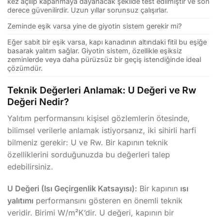
kez açılıp kapanmaya dayanacak şekilde test edilmiştir ve son
derece güvenilirdir. Uzun yıllar sorunsuz çalışırlar.
Zeminde eşik varsa yine de giyotin sistem gerekir mi?
Eğer sabit bir eşik varsa, kapı kanadının altındaki fitil bu eşiğe
basarak yalıtım sağlar. Giyotin sistem, özellikle eşiksiz
zeminlerde veya daha pürüzsüz bir geçiş istendiğinde ideal
çözümdür.
Teknik Değerleri Anlamak: U Değeri ve Rw
Değeri Nedir?
Yalıtım performansını kişisel gözlemlerin ötesinde,
bilimsel verilerle anlamak istiyorsanız, iki sihirli harfi
bilmeniz gerekir: U ve Rw. Bir kapının teknik
özelliklerini sorduğunuzda bu değerleri talep
edebilirsiniz.
U Değeri (Isı Geçirgenlik Katsayısı):
Bir kapının
ısı
yalıtımı
performansını gösteren en önemli teknik
veridir. Birimi W/m²K’dir. U değeri, kapının bir