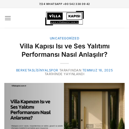
İçeriğe
7/24 WHATSAPP +90 542 338 09 42
atla
UNCATEGORIZED
Villa Kapısı Isı ve Ses Yalıtımı
Performansı Nasıl Anlaşılır?
BERKETASLISINYALSPOR
TARAFINDAN
TEMMUZ 16, 2025
TARIHINDE YAYINLANDI