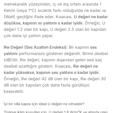
metrekarelik yüzeyinden, iç ve dış ortam arasında 1
Kelvin (veya 1°C) sıcaklık farkı olduğunda ne kadar ısı
(Watt) geçtiğini ifade eder. Kısacası,
U değeri ne kadar
düşükse, kapının ısı yalıtımı o kadar iyidir.
Örneğin, U
değeri 1.2 olan bir kapı, U değeri 2.5 olan bir kapıdan
çok daha iyi yalıtım yapar.
Rw Değeri (Ses Azaltım Endeksi):
Bir kapının
ses
yalıtımı
performansını gösteren değerdir. Birimi desibel
(dB)’dir. Rw değeri, kapının dışarıdan gelen sesi kaç
desibel azalttığını gösterir. Kısacası,
Rw değeri ne
kadar yüksekse, kapının ses yalıtımı o kadar iyidir.
Örneğin, Rw değeri 42 dB olan bir kapı, Rw değeri 30
dB olan bir kapıdan çok daha fazla gürültüyü
kesecektir.
İyi bir villa kapısı için ideal U değeri ne olmalıdır?
Türkiye iklim koşulları için, U değeri 1.8 W/m²K ve altında olan