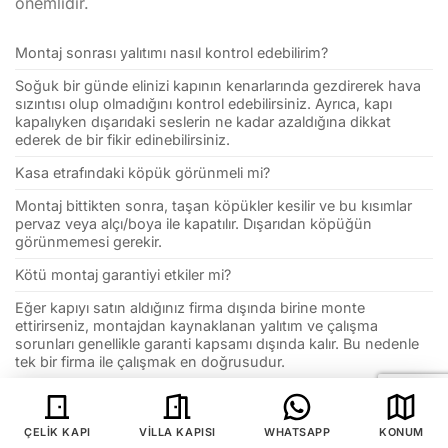
önemlidir.
Montaj sonrası yalıtımı nasıl kontrol edebilirim?
Soğuk bir günde elinizi kapının kenarlarında gezdirerek hava
sızıntısı olup olmadığını kontrol edebilirsiniz. Ayrıca, kapı
kapalıyken dışarıdaki seslerin ne kadar azaldığına dikkat
ederek de bir fikir edinebilirsiniz.
Kasa etrafındaki köpük görünmeli mi?
Montaj bittikten sonra, taşan köpükler kesilir ve bu kısımlar
pervaz veya alçı/boya ile kapatılır. Dışarıdan köpüğün
görünmemesi gerekir.
Kötü montaj garantiyi etkiler mi?
Eğer kapıyı satın aldığınız firma dışında birine monte
ettirirseniz, montajdan kaynaklanan yalıtım ve çalışma
sorunları genellikle garanti kapsamı dışında kalır. Bu nedenle
tek bir firma ile çalışmak en doğrusudur.
Sıkça Sorulan Sorular (SSS)
ÇELIK KAPI
VILLA KAPISI
WHATSAPP
KONUM
Kısacası, bir kapının yalıtımını anlamak için nelere