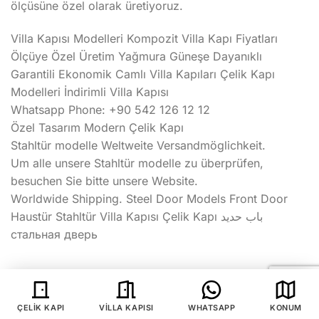
ölçüsüne özel olarak üretiyoruz.
Villa Kapısı Modelleri Kompozit Villa Kapı Fiyatları
Ölçüye Özel Üretim Yağmura Güneşe Dayanıklı
Garantili Ekonomik Camlı Villa Kapıları Çelik Kapı
Modelleri İndirimli Villa Kapısı
Whatsapp Phone: +90 542 126 12 12
Özel Tasarım Modern Çelik Kapı
Stahltür modelle Weltweite Versandmöglichkeit.
Um alle unsere Stahltür modelle zu überprüfen,
besuchen Sie bitte unsere Website.
Worldwide Shipping. Steel Door Models Front Door
Haustür Stahltür Villa Kapısı Çelik Kapı باب حديد
стальная дверь
Villa Kapısı
|
Kompozit Villa Kapısı
|
İstanbul Villa
ÇELIK KAPI
VILLA KAPISI
WHATSAPP
KONUM
Kapısı
|
Lüks Villa Kapısı
|
Villa Kapısı Modelleri
|
Villa