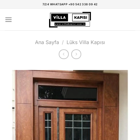
İçeriğe
7/24 WHATSAPP +90 542 338 09 42
atla
Ana Sayfa
/
Lüks Villa Kapısı