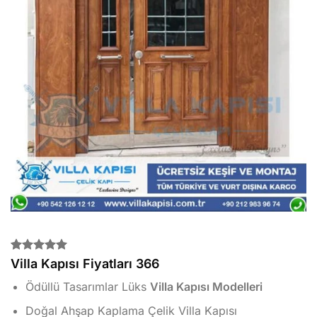
2
müşteri
Villa Kapısı Fiyatları 366
puanına
dayanarak
Ödüllü Tasarımlar Lüks
Villa Kapısı Modelleri
5 üzerinden
5.00
puan
Doğal Ahşap Kaplama Çelik Villa Kapısı