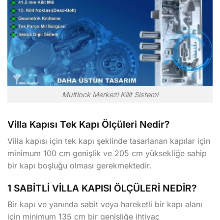
Multlock Merkezi Kilit Sistemi
Villa Kapısı Tek Kapı Ölçüleri Nedir?
Villa kapısı için tek kapı şeklinde tasarlanan kapılar için
minimum 100 cm genişlik ve 205 cm yüksekliğe sahip
bir kapı boşluğu olması gerekmektedir.
1 SABİTLİ VİLLA KAPISI ÖLÇÜLERİ NEDİR?
Bir kapı ve yanında sabit veya hareketli bir kapı alanı
için minimum 135 cm bir genişliğe ihtiyaç