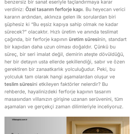
benzersiz bir sanat eseriyle taçlandırmaya karar
verdiniz:
Özel tasarım ferforje kapı
. Bu heyecan verici
kararın ardından, aklınıza gelen ilk sorulardan biri
şüphesiz ki “Bu eşsiz kapıya sahip olmak ne kadar
sürecek?” olacaktır. Hızlı üretim ve anında teslimat
çağında, bir ferforje kapının
üretim süresi
nin, standart
bir kapıdan daha uzun olması doğaldır. Çünkü bu
süreç, bir seri imalat değil, demirin ateşte dövüldüğü,
her bir detayın usta ellerde şekillendiği, sabır ve özen
gerektiren bir zanaatkarlık yolculuğudur. Peki, bu
yolculuk tam olarak hangi aşamalardan oluşur ve
teslim süresi
ni etkileyen faktörler nelerdir? Bu
rehberde, hayalinizdeki ferforje kapının tasarım
masasından villanızın girişine uzanan serüvenini, tüm
aşamaları ve gerçekçi zaman dilimleriyle inceliyoruz.