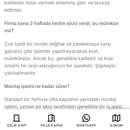
kaliteden ödün vermek anlamına gelir ve tavsiye
edilmez.
Firma bana 2 haftada teslim sözü verdi, bu mümkün
mü?
Çok basit bir model değilse ve paslanmaya karşı
galvaniz gibi işlemler yapılmayacaksa evet,
mümkündür. Ancak bu, genellikle kalitesiz ve kısa
ömürlü bir ürün alacağınızın bir işaretidir. Şüpheyle
yaklaşılmalıdır.
Montaj işlemi ne kadar sürer?
Standart bir ferforje villa kapısının yerindeki montaj
işlemi, uzman bir ekip tarafından genellikle bir iş günü
(4-8 saat) içinde tamamlanır.
ÇELIK KAPI
VILLA KAPISI
WHATSAPP
KONUM
Süreç,
kompozit kapı
veya ahşap kapıya göre daha mı