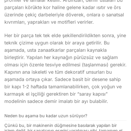
profiller ve lamalar kesilir. Ardından, demir ustaları bu
parçaları körükte kor haline gelene kadar ısıtır ve örs
üzerinde çekiç darbeleriyle döverek, onlara o sanatsal
kıvrımları, yaprakları ve motifleri verirler.
Her bir parça tek tek elde şekillendirildikten sonra, yine
teknik çizime uygun olarak bir araya getirilir. Bu
aşamada, usta zanaatkarlar parçaları kaynakla
birleştirir. Yapılan her kaynağın pürüzsüz ve sağlam
olması için özenle tesviye edilmesi (taşlanması) gerekir.
Kapının ana iskeleti ve tüm dekoratif unsurları bu
aşamada ortaya çıkar. Sadece basit bir desene sahip
bir kapı 1-2 haftada tamamlanabilirken, çok yoğun ve
karmaşık el işçiliği gerektiren bir “saray kapısı”
modelinin sadece demir imalatı bir ayı bulabilir.
Neden bu aşama bu kadar uzun sürüyor?
Çünkü bu, bir makinenin düğmesine basılarak yapılan bir
işlem değil, bir sanatçının eserini yaratması gibi, tamamen el