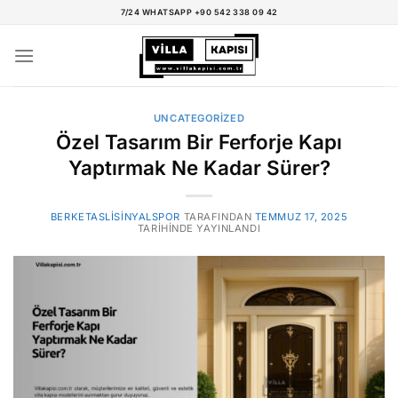
İçeriğe
7/24 WHATSAPP +90 542 338 09 42
atla
UNCATEGORIZED
Özel Tasarım Bir Ferforje Kapı
Yaptırmak Ne Kadar Sürer?
BERKETASLISINYALSPOR
TARAFINDAN
TEMMUZ 17, 2025
TARIHINDE YAYINLANDI