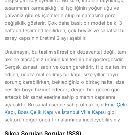
değiştiğini söyleyebiliriz. Bu süre; kapının büyüklüğü,
tasarımının karmaşıklığı, el işçiliğinin yoğunluğu ve
galvaniz gibi ek işlemlerin olup olmamasına göre
değişiklik gösterir. Çok daha basit bir model belki 3
haftada teslim edilebilirken, çok büyük ve sanatsal bir
saray kapısının üretimi 2 ayı aşabilir.
Unutmayın, bu
teslim süresi
bir dezavantaj değil, tam
aksine alacağınız ürünün kalitesinin bir göstergesidir.
Gerçek zanaat, sabır ve özen gerektirir. Hızlıca teslim
edilen, ucuza mal edilmiş bir kapı, size yıllar boyu
sorun çıkarabilirken, beklediğiniz o birkaç hafta, size
nesiller boyu hizmet edecek, değeri her geçen gün
artacak bir sanat eserine sahip olmanın kapılarını
açacaktır. Bu sanat eserine sahip olmak için
Emir Çelik
Kapı
,
Boss Çelik Kapı
ve
İstanbul Villa Kapısı
gibi
sektörün diğer öncü firmalarını da inceleyebilirsiniz.
Sıkça Sorulan Sorular (SSS)