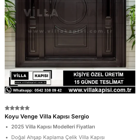
2
müşteri
Koyu Venge Villa Kapısı Sergio
puanına
dayanarak
2025 Villa Kapısı Modelleri Fiyatları
5 üzerinden
5.00
puan
Doğal Ahşap Kaplama Çelik Villa Kapısı