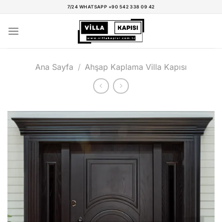
İçeriğe
7/24 WHATSAPP +90 542 338 09 42
atla
Ana Sayfa
/
Ahşap Kaplama Villa Kapısı