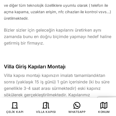
ve diğer tüm teknolojik özelliklere uyumlu olarak ( telefon ile
açma kapama, uzaktan erişim, nfc cihazları ile kontrol vsvs…)
üretilmektedir.
Bizler sizler için geleceğin kapılarını üretirken aynı
zamanda bunu en doğru biçimde yapmayı hedef haline
getirmiş bir firmayız.
Villa Giriş Kapıları Montajı
Villa kapısı montajı kapınızın imalatı tamamlandıktan
sonra (yaklaşık 15 iş günü) 1 gün içerisinde (ki bu süre
genellikle 3-4 saat arası sürmektedir) eski kapınız
sökülerek gerçekleştirilmektedir. Kapılarımız
takılacakları alanın ölçüsüne özel üretim
yapıldıklarından kenarlarda bir doldurma işlemine
ÇELIK KAPI
VILLA KAPISI
WHATSAPP
KONUM
ihtiyaç duymamaktadır.