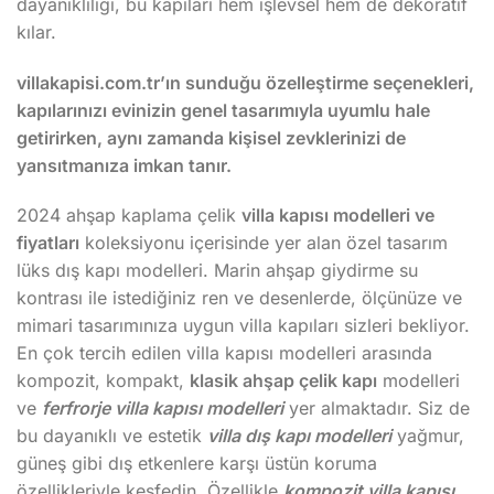
dayanıklılığı, bu kapıları hem işlevsel hem de dekoratif
kılar.
villakapisi.com.tr’ın sunduğu özelleştirme seçenekleri,
kapılarınızı evinizin genel tasarımıyla uyumlu hale
getirirken, aynı zamanda kişisel zevklerinizi de
yansıtmanıza imkan tanır.
2024 ahşap kaplama çelik
villa kapısı modelleri ve
fiyatları
koleksiyonu içerisinde yer alan özel tasarım
lüks dış kapı modelleri. Marin ahşap giydirme su
kontrası ile istediğiniz ren ve desenlerde, ölçünüze ve
mimari tasarımınıza uygun villa kapıları sizleri bekliyor.
En çok tercih edilen villa kapısı modelleri arasında
kompozit, kompakt,
klasik ahşap çelik kapı
modelleri
ve
ferfrorje villa kapısı modelleri
yer almaktadır. Siz de
bu dayanıklı ve estetik
villa dış kapı modelleri
yağmur,
güneş gibi dış etkenlere karşı üstün koruma
özellikleriyle keşfedin. Özellikle
kompozit villa kapısı