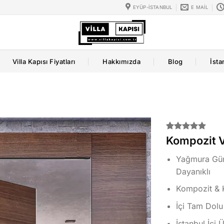
EYÜP-İSTANBUL
E MAIL
Villa Kapısı Fiyatları
Hakkımızda
Blog
İsta
2
müşteri
Kompozit Vi
puanına
dayanarak
Yağmura Gün
5 üzerinden
5.00
puan
Dayanıklı
aldı
Kompozit & 
İçi Tam Dolu
İstanbul İçi 