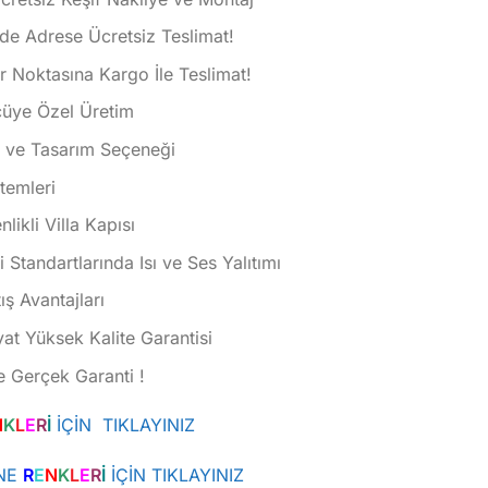
de Adrese Ücretsiz Teslimat!
 Noktasına Kargo İle Teslimat!
çüye Özel Üretim
k ve Tasarım Seçeneği
istemleri
ikli Villa Kapısı
i Standartlarında Isı ve Ses Yalıtımı
ış Avantajları
at Yüksek Kalite Garantisi
e Gerçek Garanti !
N
K
L
E
R
İ
İÇİN TIKLAYINIZ
NE
R
E
N
K
L
E
R
İ
İÇİN TIKLAYINIZ