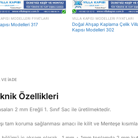
KAPISI MODELLERI FIYATLARI
VILLA KAPISI MODELLERI FIYATLARI
Doğal Ahşap Kaplama Çelik Vill
Kapısı Modelleri 317
Kapısı Modelleri 302
L VE İADE
knik Özellikleri
aları 2 mm Ereğli 1. Sınıf Sac ile üretilmektedir.
rşı tam koruma sağlanması amacı ile kilit ve Menteşe kısımla
tli bölümü iç aksam olarak 1 mm + 1mm toplamda 2 mm kutu 