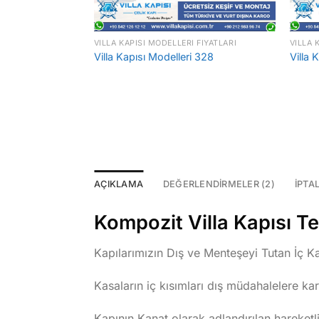
VILLA KAPISI MODELLERI FIYATLARI
VILLA 
 311
Villa Kapısı Modelleri 328
Villa 
AÇIKLAMA
DEĞERLENDIRMELER (2)
İPTA
Kompozit Villa Kapısı Te
Kapılarımızın Dış ve Menteşeyi Tutan İç Kas
Kasaların iç kısımları dış müdahalelere ka
Kapının Kanat olarak adlandırılan hareke