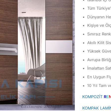
Tüm Türkiye’
Dünyanın Her
Kişiye ve Öl
Sınırsız Ren
Akıllı Kilit S
Yüksek Güvenl
Avrupa Birliğ
İmalattan Sat
En Uygun Fiy
10 Yıl Tam v
KOMPOZİT
R
E
KOMPAK LAMİ