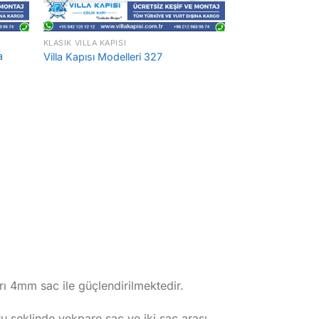
KLASIK VILLA KAPISI
a
Villa Kapısı Modelleri 327
rı 4mm sac ile güçlendirilmektedir.
şeklinde yekpare sac ve iki sac arası