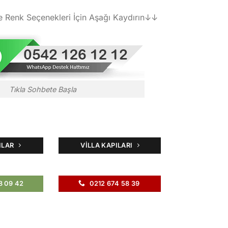
e Renk Seçenekleri İçin Aşağı Kaydırın↓↓
Tıkla Sohbete Başla
ILAR
VILLA KAPILARI
8 09 42
0212 674 58 39