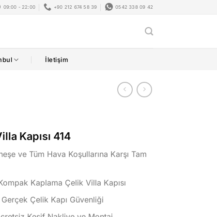
09:00 - 22:00
+90 212 674 58 39
0542 338 09 42
nbul
İletişim
lla Kapısı 414
eşe ve Tüm Hava Koşullarına Karşı Tam
Kompak Kaplama Çelik Villa Kapısı
 Gerçek Çelik Kapı Güvenliği
Ücretsiz Keşif Nakliye ve Montaj