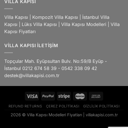
VILLA KAPISI
Villa Kapısı
|
Kompozit Villa Kapısı
|
İstanbul Villa
Kapısı
|
Lüks Villa Kapısı
|
Villa Kapısı Modelleri
|
Villa
Kapısı Fiyatları
VILLA KAPISI İLETIŞIM
Topçular Mah. Eyüpsultan Bulv. No:59/B Eyüp -
İstanbul 0212 674 58 39 - 0542 338 09 42
destek@villakapisi.com.tr
REFUND RETURNS
ÇEREZ POLITIKASI
GIZLILIK POLITIKASI
2026 © Villa Kapısı Modelleri Fiyatları |
villakapisi.com.tr