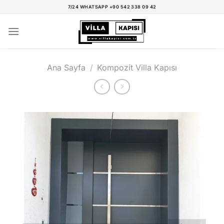
İçeriğe
7/24 WHATSAPP +90 542 338 09 42
atla
Ana Sayfa
/
Kompozit Villa Kapısı