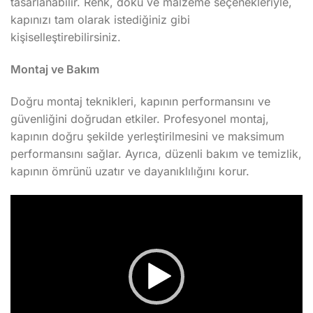
tasarlanabilir. Renk, doku ve malzeme seçenekleriyle,
kapınızı tam olarak istediğiniz gibi
kişiselleştirebilirsiniz.
Montaj ve Bakım
Doğru montaj teknikleri, kapının performansını ve
güvenliğini doğrudan etkiler. Profesyonel montaj,
kapının doğru şekilde yerleştirilmesini ve maksimum
performansını sağlar. Ayrıca, düzenli bakım ve temizlik,
kapının ömrünü uzatır ve dayanıklılığını korur.
Video
oynatıcı