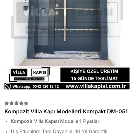
2
müşteri
Kompozit Villa Kapı Modelleri Kompakt DM-051
puanına
dayanarak
Kompozit Villa Kapısı Modelleri Fiyatları
5 üzerinden
5.00
puan
Dış Etkenlere Tam Dayanıklı 10 Yıl Garantili