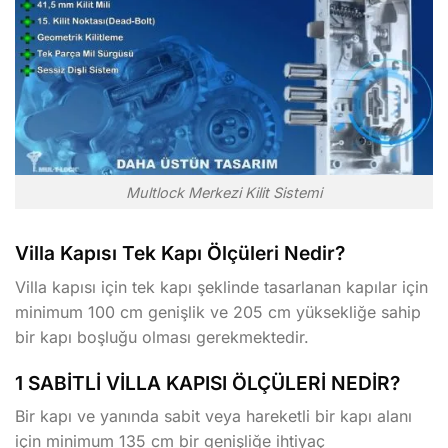
Multlock Merkezi Kilit Sistemi
Villa Kapısı Tek Kapı Ölçüleri Nedir?
Villa kapısı için tek kapı şeklinde tasarlanan kapılar için
minimum 100 cm genişlik ve 205 cm yüksekliğe sahip
bir kapı boşluğu olması gerekmektedir.
1 SABİTLİ VİLLA KAPISI ÖLÇÜLERİ NEDİR?
Bir kapı ve yanında sabit veya hareketli bir kapı alanı
için minimum 135 cm bir genişliğe ihtiyaç