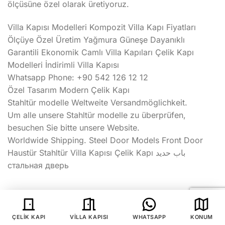
ölçüsüne özel olarak üretiyoruz.
Villa Kapısı Modelleri Kompozit Villa Kapı Fiyatları
Ölçüye Özel Üretim Yağmura Güneşe Dayanıklı
Garantili Ekonomik Camlı Villa Kapıları Çelik Kapı
Modelleri İndirimli Villa Kapısı
Whatsapp Phone: +90 542 126 12 12
Özel Tasarım Modern Çelik Kapı
Stahltür modelle Weltweite Versandmöglichkeit.
Um alle unsere Stahltür modelle zu überprüfen,
besuchen Sie bitte unsere Website.
Worldwide Shipping. Steel Door Models Front Door
Haustür Stahltür Villa Kapısı Çelik Kapı باب حديد
стальная дверь
Villa Kapısı
|
Kompozit Villa Kapısı
|
İstanbul Villa
ÇELIK KAPI
VILLA KAPISI
WHATSAPP
KONUM
Kapısı
|
Lüks Villa Kapısı
|
Villa Kapısı Modelleri
|
Villa