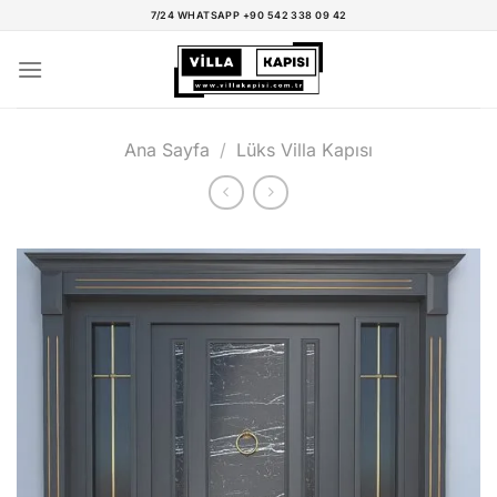
İçeriğe
7/24 WHATSAPP +90 542 338 09 42
atla
Ana Sayfa
/
Lüks Villa Kapısı