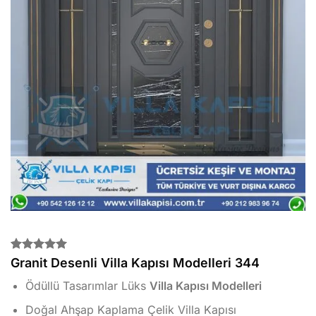
2
müşteri
Granit Desenli Villa Kapısı Modelleri 344
puanına
dayanarak
Ödüllü Tasarımlar Lüks
Villa Kapısı Modelleri
5 üzerinden
5.00
puan
Doğal Ahşap Kaplama Çelik Villa Kapısı