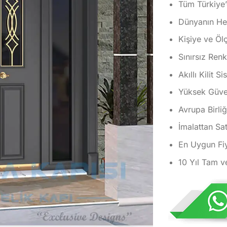
Tüm Türkiye’
Dünyanın Her
Kişiye ve Öl
Sınırsız Ren
Akıllı Kilit S
Yüksek Güvenl
Avrupa Birliğ
İmalattan Sat
En Uygun Fiy
10 Yıl Tam v