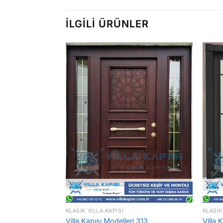
İLGILI ÜRÜNLER
KLASIK VILLA KAPISI
KLASIK
 323
Villa Kapısı Modelleri 313
Villa 