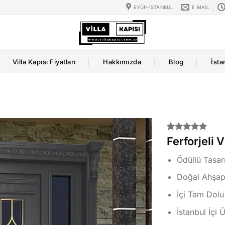
EYÜP-İSTANBUL
E MAIL
Villa Kapısı Fiyatları
Hakkımızda
Blog
İsta
2
müşteri
Ferforjeli 
puanına
dayanarak
Ödüllü Tasa
5 üzerinden
5.00
puan
Doğal Ahşap 
aldı
İçi Tam Dolu
İstanbul İçi 