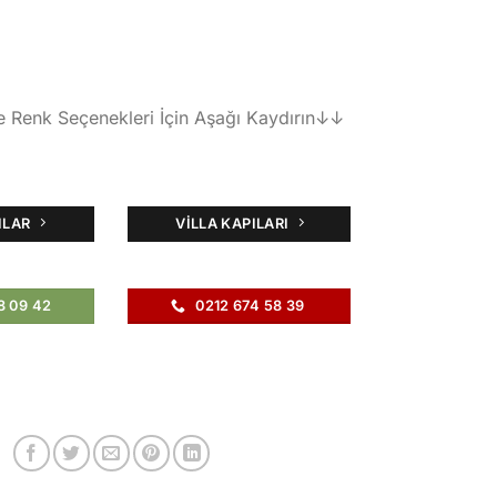
e Renk Seçenekleri İçin Aşağı Kaydırın↓↓
ILAR
VILLA KAPILARI
8 09 42
0212 674 58 39