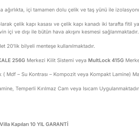
 ağırlıkta, içi tamamen dolu çelik ve taş yünü ile izolasyo
arak çelik kapı kasası ve çelik kapı kanadı iki tarafta fitil 
evin içi ve dışı ile bütün hava akışını kesmesi sağlanmaktadır.
 20’lik bilyeli menteşe kullanılmaktadır.
KALE 256G
Merkezi Kilit Sistemi veya
MultLock 415G
Merkez
k ( Mdf – Su Kontrası – Kompozit veya Kompakt Lamine) Malz
Lamine, Temperli Kırılmaz Cam veya Isıcam Uygulanmaktadır
lla Kapıları 10 YIL GARANTİ