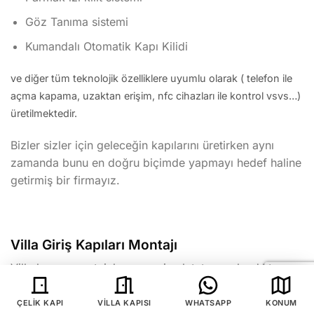
Göz Tanıma sistemi
Kumandalı Otomatik Kapı Kilidi
ve diğer tüm teknolojik özelliklere uyumlu olarak ( telefon ile
açma kapama, uzaktan erişim, nfc cihazları ile kontrol vsvs…)
üretilmektedir.
Bizler sizler için geleceğin kapılarını üretirken aynı
zamanda bunu en doğru biçimde yapmayı hedef haline
getirmiş bir firmayız.
Villa Giriş Kapıları Montajı
Villa kapısı montajı kapınızın imalatı tamamlandıktan
sonra (yaklaşık 15 iş günü) 1 gün içerisinde (ki bu süre
genellikle 3-4 saat arası sürmektedir) eski kapınız
ÇELIK KAPI
VILLA KAPISI
WHATSAPP
KONUM