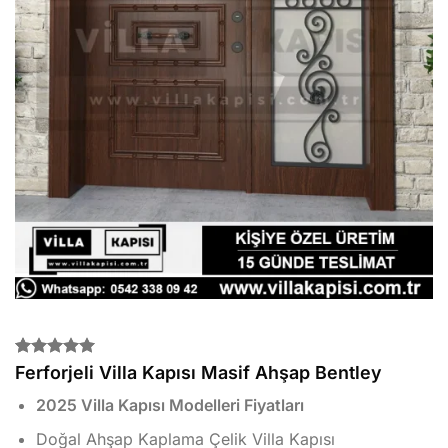
2
müşteri
Ferforjeli Villa Kapısı Masif Ahşap Bentley
puanına
dayanarak
2025 Villa Kapısı Modelleri Fiyatları
5 üzerinden
5.00
puan
Doğal Ahşap Kaplama Çelik Villa Kapısı