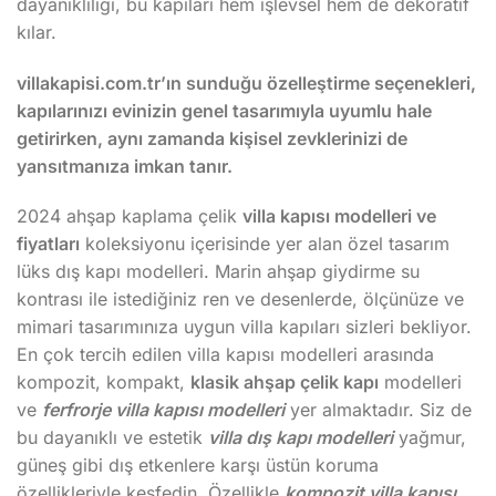
dayanıklılığı, bu kapıları hem işlevsel hem de dekoratif
kılar.
villakapisi.com.tr’ın sunduğu özelleştirme seçenekleri,
kapılarınızı evinizin genel tasarımıyla uyumlu hale
getirirken, aynı zamanda kişisel zevklerinizi de
yansıtmanıza imkan tanır.
2024 ahşap kaplama çelik
villa kapısı modelleri ve
fiyatları
koleksiyonu içerisinde yer alan özel tasarım
lüks dış kapı modelleri. Marin ahşap giydirme su
kontrası ile istediğiniz ren ve desenlerde, ölçünüze ve
mimari tasarımınıza uygun villa kapıları sizleri bekliyor.
En çok tercih edilen villa kapısı modelleri arasında
kompozit, kompakt,
klasik ahşap çelik kapı
modelleri
ve
ferfrorje villa kapısı modelleri
yer almaktadır. Siz de
bu dayanıklı ve estetik
villa dış kapı modelleri
yağmur,
güneş gibi dış etkenlere karşı üstün koruma
özellikleriyle keşfedin. Özellikle
kompozit villa kapısı