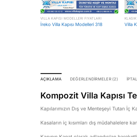
 FIYATLARI
VILLA KAPISI MODELLERI FIYATLARI
KLASIK
 328
İreko Villa Kapısı Modelleri 318
Villa 
AÇIKLAMA
DEĞERLENDIRMELER (2)
İPTA
Kompozit Villa Kapısı Te
Kapılarımızın Dış ve Menteşeyi Tutan İç Kas
Kasaların iç kısımları dış müdahalelere ka
Kapının Kanat olarak adlandırılan hareke