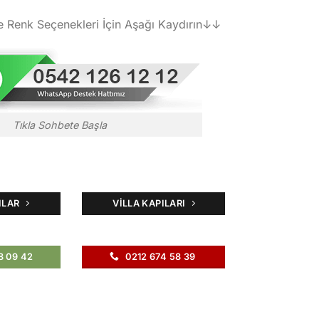
e Renk Seçenekleri İçin Aşağı Kaydırın↓↓
Tıkla Sohbete Başla
ILAR
VILLA KAPILARI
8 09 42
0212 674 58 39