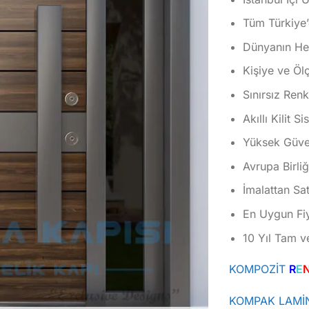
Tüm Türkiye’
Dünyanın Her
Kişiye ve Öl
Sınırsız Ren
Akıllı Kilit S
Yüksek Güvenl
Avrupa Birliğ
İmalattan Sat
En Uygun Fiy
10 Yıl Tam v
KOMPOZİT
R
E
KOMPAK LAMİ