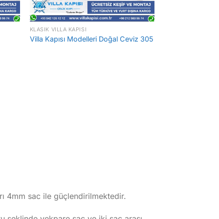
KLASIK VILLA KAPISI
Villa Kapısı Modelleri Doğal Ceviz 305
rı 4mm sac ile güçlendirilmektedir.
şeklinde yekpare sac ve iki sac arası