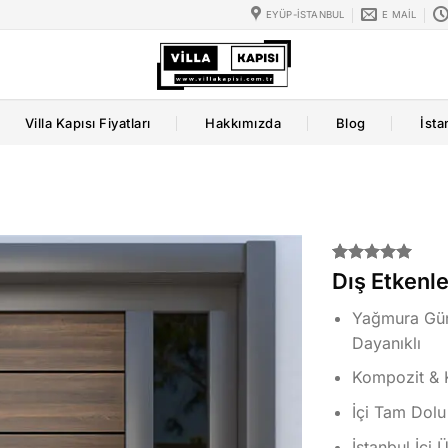
EYÜP-İSTANBUL
E MAIL
Villa Kapısı Fiyatları
Hakkımızda
Blog
İsta
2
müşteri
Dış Etkenle
puanına
dayanarak
Yağmura Gün
5 üzerinden
5.00
puan
Dayanıklı
aldı
Kompozit & 
İçi Tam Dolu
İstanbul İçi 