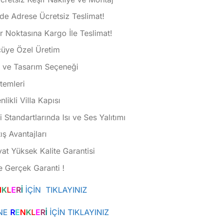
de Adrese Ücretsiz Teslimat!
 Noktasına Kargo İle Teslimat!
çüye Özel Üretim
k ve Tasarım Seçeneği
istemleri
ikli Villa Kapısı
i Standartlarında Isı ve Ses Yalıtımı
ış Avantajları
at Yüksek Kalite Garantisi
e Gerçek Garanti !
N
K
L
E
R
İ
İÇİN TIKLAYINIZ
NE
R
E
N
K
L
E
R
İ
İÇİN TIKLAYINIZ