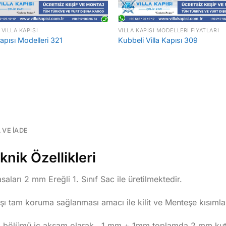
 VILLA KAPISI
VILLA KAPISI MODELLERI FIYATLARI
Kapısı Modelleri 321
Kubbeli Villa Kapısı 309
L VE İADE
knik Özellikleri
aları 2 mm Ereğli 1. Sınıf Sac ile üretilmektedir.
rşı tam koruma sağlanması amacı ile kilit ve Menteşe kısımla
tli bölümü iç aksam olarak 1 mm + 1mm toplamda 2 mm kutu 