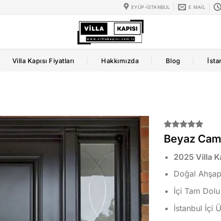
EYÜP-İSTANBUL
E MAIL
Villa Kapısı Fiyatları
Hakkımızda
Blog
İsta
2
müşteri
Beyaz Camlı
puanına
dayanarak
2025 Villa Ka
5 üzerinden
5.00
puan
Doğal Ahşap 
aldı
İçi Tam Dolu
İstanbul İçi 