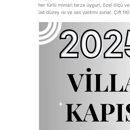
her türlü mimari tarza uygun, özel ölçü ve 
üst düzey ısı ve ses yalıtımı sunar. Çift fi