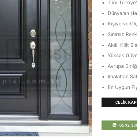
Tüm Türkiye’
Dünyanın Her
Kişiye ve Öl
Sınırsız Ren
Akıllı Kilit S
Yüksek Güvenl
Avrupa Birliğ
İmalattan Sat
En Uygun Fiy
ÇELIK KAP
0542 33