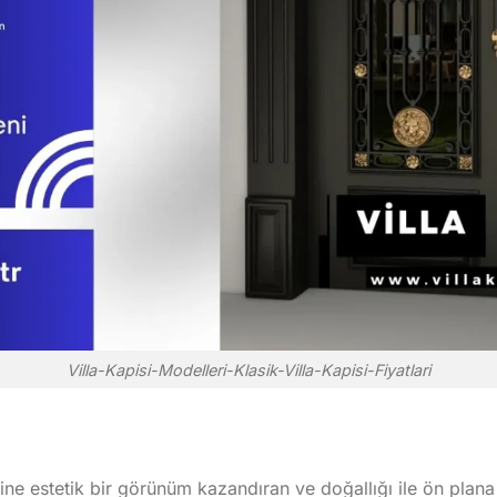
Villa-Kapisi-Modelleri-Klasik-Villa-Kapisi-Fiyatlari
ne estetik bir görünüm kazandıran ve doğallığı ile ön plana 