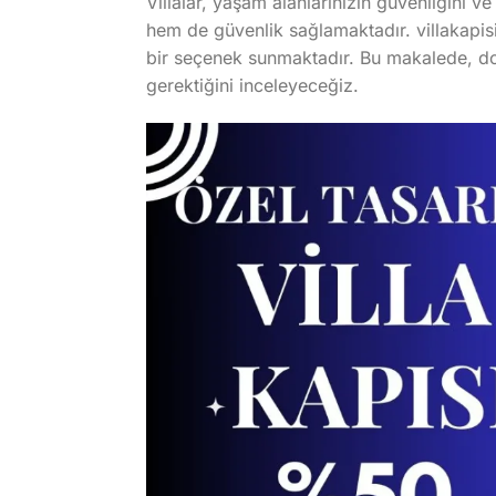
Villalar, yaşam alanlarınızın güvenliğini ve
hem de güvenlik sağlamaktadır. villakapisi
bir seçenek sunmaktadır. Bu makalede, doğa
gerektiğini inceleyeceğiz.