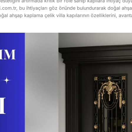
 estetiğini artırmada kritik bir role sahip kapılara ihtiyaç du
.com.tr, bu ihtiyaçları göz önünde bulundurarak doğal ahşap 
l ahşap kaplama çelik villa kapılarının özelliklerini, avanta