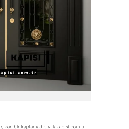
çıkan bir kaplamadır. villakapisi.com.tr,