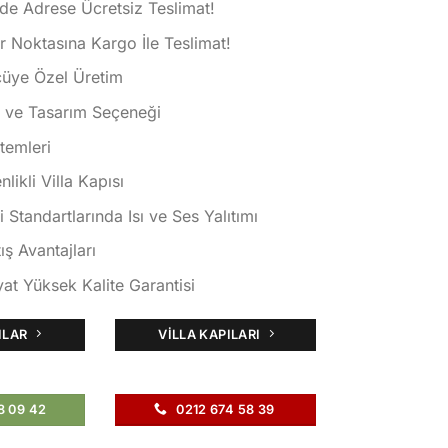
de Adrese Ücretsiz Teslimat!
 Noktasına Kargo İle Teslimat!
çüye Özel Üretim
k ve Tasarım Seçeneği
istemleri
ikli Villa Kapısı
i Standartlarında Isı ve Ses Yalıtımı
ış Avantajları
at Yüksek Kalite Garantisi
ILAR
VILLA KAPILARI
8 09 42
0212 674 58 39