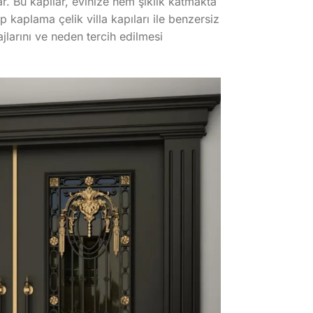
yar. Bu kapılar, evinize hem şıklık katmakta
kaplama çelik villa kapıları ile benzersiz
jlarını ve neden tercih edilmesi