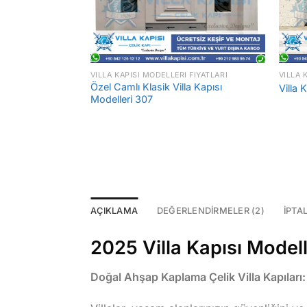
VILLA KAPISI MODELLERI FIYATLARI
VILLA 
Özel Camlı Klasik Villa Kapısı
 315
Villa 
Modelleri 307
AÇIKLAMA
DEĞERLENDIRMELER (2)
İPTA
2025 Villa Kapısı Modelle
Doğal Ahşap Kaplama Çelik Villa Kapıları: