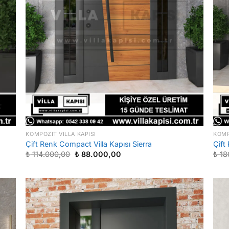
KOMPOZIT VILLA KAPISI
KOMP
Çift Renk Compact Villa Kapısı Sierra
Çift
Orijinal
Şu
₺
114.000,00
₺
88.000,00
₺
18
fiyat:
andaki
₺ 114.000,00.
fiyat:
₺ 88.000,00.