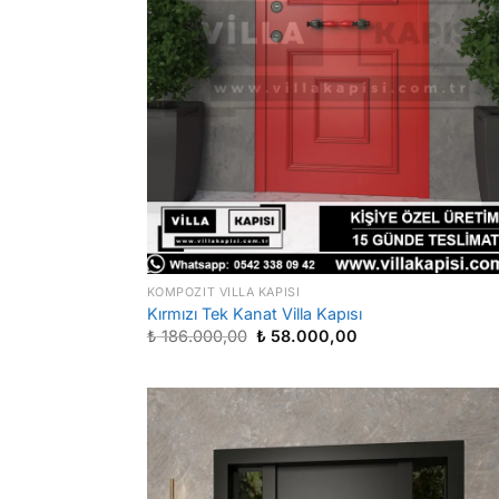
KOMPOZIT VILLA KAPISI
Kırmızı Tek Kanat Villa Kapısı
Orijinal
Şu
₺
186.000,00
₺
58.000,00
fiyat:
andaki
₺ 186.000,00.
fiyat:
₺ 58.000,00.