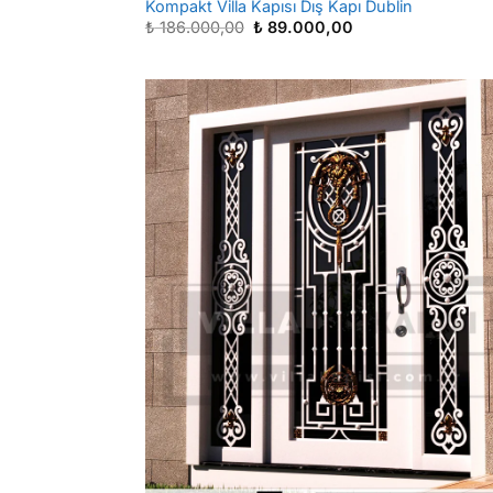
Kompakt Villa Kapısı Dış Kapı Dublin
Orijinal
Şu
₺
186.000,00
₺
89.000,00
fiyat:
andaki
₺ 186.000,00.
fiyat:
₺ 89.000,00.