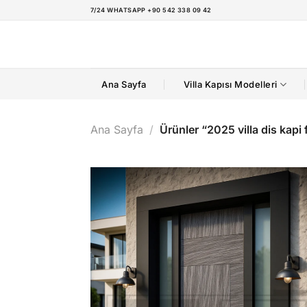
İçeriğe
7/24 WHATSAPP +90 542 338 09 42
atla
Ana Sayfa
Villa Kapısı Modelleri
Ana Sayfa
/
Ürünler “2025 villa dis kapi f