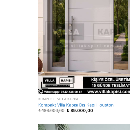
KOMPOZIT VILLA KAPISI
Kompakt Villa Kapısı Dış Kapı Houston
Orijinal
Şu
₺
186.000,00
₺
89.000,00
fiyat:
andaki
₺ 186.000,00.
fiyat:
₺ 89.000,00.