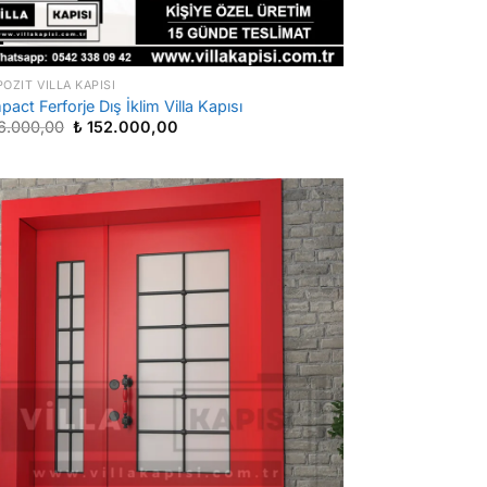
OZIT VILLA KAPISI
act Ferforje Dış İklim Villa Kapısı
Orijinal
Şu
6.000,00
₺
152.000,00
fiyat:
andaki
₺ 186.000,00.
fiyat:
₺ 152.000,00.