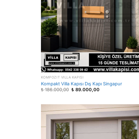
KOMPOZIT VILLA KAPISI
Kompakt Villa Kapısı Dış Kapı Singapur
Orijinal
Şu
₺
186.000,00
₺
89.000,00
fiyat:
andaki
₺ 186.000,00.
fiyat:
₺ 89.000,00.