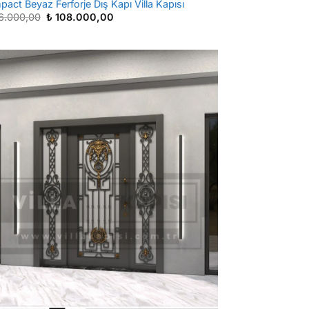
act Beyaz Ferforje Dış Kapı Villa Kapısı
Orijinal
Şu
6.000,00
₺
108.000,00
fiyat:
andaki
₺ 186.000,00.
fiyat:
₺ 108.000,00.