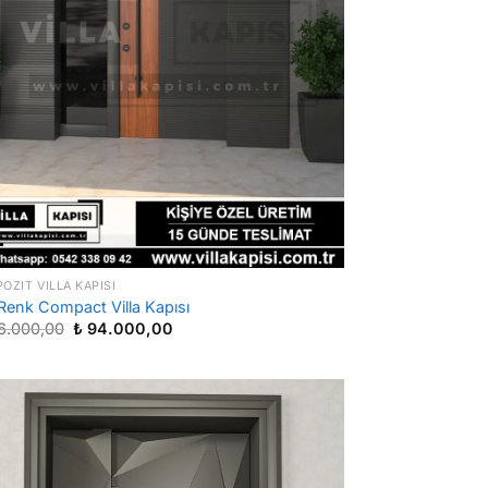
OZIT VILLA KAPISI
 Renk Compact Villa Kapısı
Orijinal
Şu
6.000,00
₺
94.000,00
fiyat:
andaki
₺ 186.000,00.
fiyat:
₺ 94.000,00.