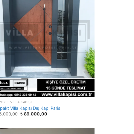
OZIT VILLA KAPISI
akt Villa Kapısı Dış Kapı Paris
Orijinal
Şu
6.000,00
₺
89.000,00
fiyat:
andaki
₺ 186.000,00.
fiyat:
₺ 89.000,00.