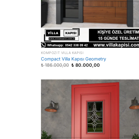
KOMPOZIT VILLA KAPISI
Compact Villa Kapısı Geometry
Orijinal
Şu
₺
186.000,00
₺
80.000,00
fiyat:
andaki
₺ 186.000,00.
fiyat:
₺ 80.000,00.