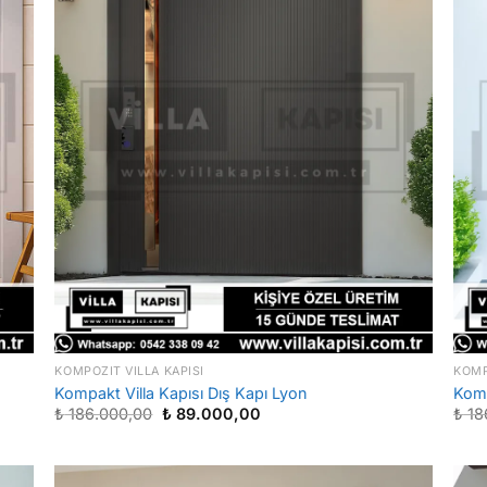
KOMPOZIT VILLA KAPISI
KOMP
Kompakt Villa Kapısı Dış Kapı Lyon
Komp
Orijinal
Şu
₺
186.000,00
₺
89.000,00
₺
18
fiyat:
andaki
₺ 186.000,00.
fiyat:
₺ 89.000,00.