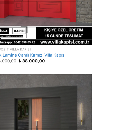
OZIT VILLA KAPISI
 Lamine Camlı Kırmızı Villa Kapısı
Orijinal
Şu
4.000,00
₺
88.000,00
fiyat:
andaki
₺ 114.000,00.
fiyat:
₺ 88.000,00.